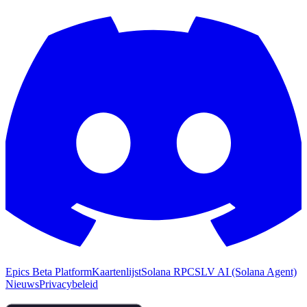
Epics Beta Platform
Kaartenlijst
Solana RPC
SLV AI (Solana Agent)
Nieuws
Privacybeleid