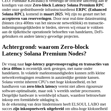
CEO: Fumitake Kawasaki) is verheugd de officiele lancering aan te
kondigen van onze
Zero-block Latency Solana Premium RPC
onder onze gedistribueerde infrastructuurdienst
ERPC (Enhanced
Solana RPC)
, komend in
maart 2025
. Wij zijn nu gestart met het
accepteren van reserveringen
. Door near real-time datastreaming
(binnen circa 400ms van het nieuwste netwerkblok) en transactie-
indieningsmogelijkheden te bieden, streven wij ernaar te voldoen
aan de tijdkritische operationele behoeften van handelaren, DeFi-
gebruikers en andere latency-gevoelige projecten.
Achtergrond: waarom Zero-block
Latency Solana Premium Nodes?
De vraag naar
lage-latency gegevensopvraging en transacties van
circa 400ms
is recentelijk sterk gestegen, met name onder
handelaren. In volatiele marktomstandigheden kunnen zelfs kleine
netwerkvertragingen resulteren in aanzienlijke gemiste kansen.
Solana vereist inherent CPU's met hoge kloksnelheid, en het
handhaven van
zero-block latency
vereist niet alleen rigoureuze
software-optimalisatie, maar ook 's werelds snelste processoren.
Dergelijke hardware is wereldwijd schaars, waardoor betrouwbare
inkoop een formidabele uitdaging is.
In de erkenning van deze hindernissen heeft ELSOUL LABO met
succes
zijn inkoopnetwerk uitgebreid
om ultra-hoge kloksnelheid