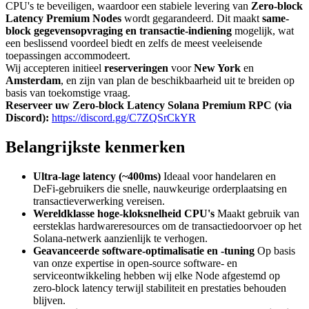
CPU's te beveiligen, waardoor een stabiele levering van
Zero-block
Latency Premium Nodes
wordt gegarandeerd. Dit maakt
same-
block gegevensopvraging en transactie-indiening
mogelijk, wat
een beslissend voordeel biedt en zelfs de meest veeleisende
toepassingen accommodeert.
Wij accepteren initieel
reserveringen
voor
New York
en
Amsterdam
, en zijn van plan de beschikbaarheid uit te breiden op
basis van toekomstige vraag.
Reserveer uw Zero-block Latency Solana Premium RPC (via
Discord):
https://discord.gg/C7ZQSrCkYR
Belangrijkste kenmerken
Ultra-lage latency (~400ms)
Ideaal voor handelaren en
DeFi-gebruikers die snelle, nauwkeurige orderplaatsing en
transactieverwerking vereisen.
Wereldklasse hoge-kloksnelheid CPU's
Maakt gebruik van
eersteklas hardwareresources om de transactiedoorvoer op het
Solana-netwerk aanzienlijk te verhogen.
Geavanceerde software-optimalisatie en -tuning
Op basis
van onze expertise in open-source software- en
serviceontwikkeling hebben wij elke Node afgestemd op
zero-block latency terwijl stabiliteit en prestaties behouden
blijven.