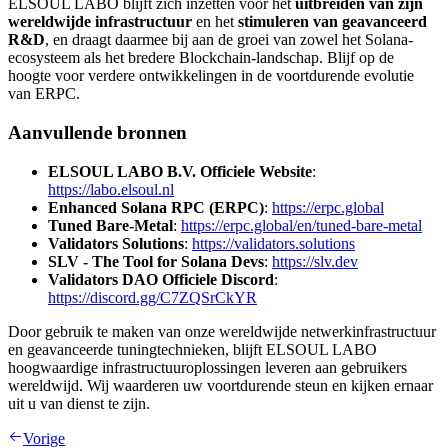
ELSOUL LABO blijft zich inzetten voor het
uitbreiden van zijn
wereldwijde infrastructuur
en het
stimuleren van geavanceerd
R&D
, en draagt daarmee bij aan de groei van zowel het Solana-
ecosysteem als het bredere Blockchain-landschap. Blijf op de
hoogte voor verdere ontwikkelingen in de voortdurende evolutie
van ERPC.
Aanvullende bronnen
ELSOUL LABO B.V. Officiele Website
:
https://labo.elsoul.nl
Enhanced Solana RPC (ERPC)
:
https://erpc.global
Tuned Bare-Metal
:
https://erpc.global/en/tuned-bare-metal
Validators Solutions
:
https://validators.solutions
SLV - The Tool for Solana Devs
:
https://slv.dev
Validators DAO Officiele Discord
:
https://discord.gg/C7ZQSrCkYR
Door gebruik te maken van onze wereldwijde netwerkinfrastructuur
en geavanceerde tuningtechnieken, blijft ELSOUL LABO
hoogwaardige infrastructuuroplossingen leveren aan gebruikers
wereldwijd. Wij waarderen uw voortdurende steun en kijken ernaar
uit u van dienst te zijn.
Vorige