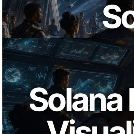
ERPC Lanceert x402-Enabled Solana
RPC — Het Tijdperk Waarin AI Agents
On Demand Voor API's Betalen
Lees dit artikel
2026.05.24
Validators Solutions lanceert Solana
Block Analyzer — blockproductietijd per