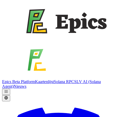
Epics Beta Platform
Kaartenlijst
Solana RPC
SLV AI (Solana
Agent)
Nieuws