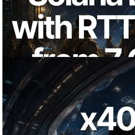
2026.08.05
ERPC Breidt Solana Leader Slot API Uit
met Pingmeting vanuit 7 Wereldwijde
Regio’s — Validators Information API
Ook Gelanceerd
Lees dit artikel
2026.07.04