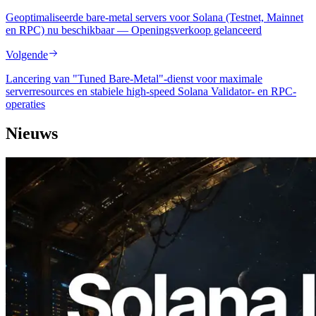
Geoptimaliseerde bare-metal servers voor Solana (Testnet, Mainnet
en RPC) nu beschikbaar — Openingsverkoop gelanceerd
Volgende
Lancering van "Tuned Bare-Metal"-dienst voor maximale
serverresources en stabiele high-speed Solana Validator- en RPC-
operaties
Nieuws