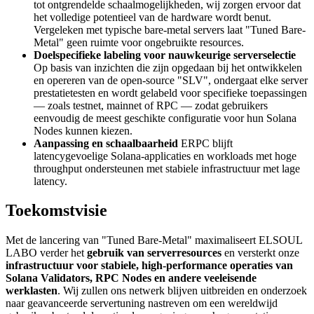
tot ontgrendelde schaalmogelijkheden, wij zorgen ervoor dat
het volledige potentieel van de hardware wordt benut.
Vergeleken met typische bare-metal servers laat "Tuned Bare-
Metal" geen ruimte voor ongebruikte resources.
Doelspecifieke labeling voor nauwkeurige serverselectie
Op basis van inzichten die zijn opgedaan bij het ontwikkelen
en opereren van de open-source "SLV", ondergaat elke server
prestatietesten en wordt gelabeld voor specifieke toepassingen
— zoals testnet, mainnet of RPC — zodat gebruikers
eenvoudig de meest geschikte configuratie voor hun Solana
Nodes kunnen kiezen.
Aanpassing en schaalbaarheid
ERPC blijft
latencygevoelige Solana-applicaties en workloads met hoge
throughput ondersteunen met stabiele infrastructuur met lage
latency.
Toekomstvisie
Met de lancering van "Tuned Bare-Metal" maximaliseert ELSOUL
LABO verder het
gebruik van serverresources
en versterkt onze
infrastructuur voor stabiele, high-performance operaties van
Solana Validators, RPC Nodes en andere veeleisende
werklasten
. Wij zullen ons netwerk blijven uitbreiden en onderzoek
naar geavanceerde servertuning nastreven om een wereldwijd