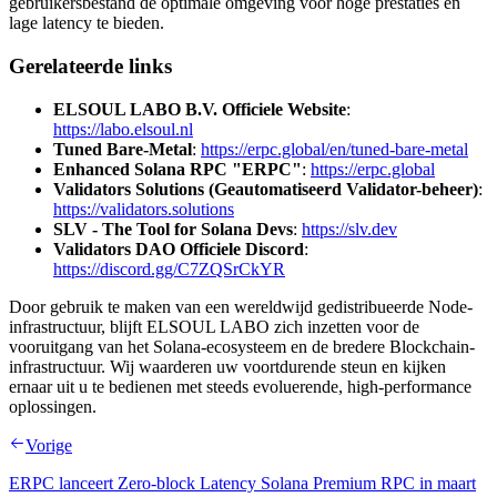
gebruikersbestand de optimale omgeving voor hoge prestaties en
lage latency te bieden.
Gerelateerde links
ELSOUL LABO B.V. Officiele Website
:
https://labo.elsoul.nl
Tuned Bare-Metal
:
https://erpc.global/en/tuned-bare-metal
Enhanced Solana RPC "ERPC"
:
https://erpc.global
Validators Solutions (Geautomatiseerd Validator-beheer)
:
https://validators.solutions
SLV - The Tool for Solana Devs
:
https://slv.dev
Validators DAO Officiele Discord
:
https://discord.gg/C7ZQSrCkYR
Door gebruik te maken van een wereldwijd gedistribueerde Node-
infrastructuur, blijft ELSOUL LABO zich inzetten voor de
vooruitgang van het Solana-ecosysteem en de bredere Blockchain-
infrastructuur. Wij waarderen uw voortdurende steun en kijken
ernaar uit u te bedienen met steeds evoluerende, high-performance
oplossingen.
Vorige
ERPC lanceert Zero-block Latency Solana Premium RPC in maart