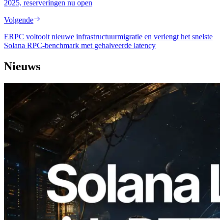
2025, reserveringen nu open
Volgende
ERPC voltooit nieuwe infrastructuurmigratie en verlengt het snelste
Solana RPC-benchmark met gehalveerde latency
Nieuws
2026.08.05
ERPC Breidt Solana Leader Slot API Uit