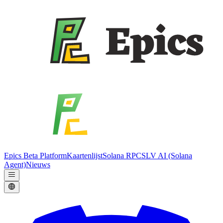
Epics Beta Platform
Kaartenlijst
Solana RPC
SLV AI (Solana
Agent)
Nieuws