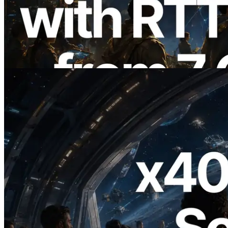
met Pingmeting vanuit 7 Wereldwijde
Regio’s — Validators Information API
Ook Gelanceerd
Lees dit artikel
2026.07.04
ERPC Lanceert x402-Enabled Solana
RPC — Het Tijdperk Waarin AI Agents