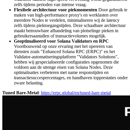
zelfs tijdens perioden van intense vraag.
Flexibele architectuur voor piekmomenten
Door gebruik te
maken van high-performance proxy's en werklasten over
meerdere Nodes te verdelen, minimaliseren wij de latency
zelfs tijdens piektoegangstijden. Deze schaalbare architectuur
maakt betrouwbare afhandeling van plotselinge pieken in
gebruikersaantallen of transactievolumes mogelijk.
Geoptimaliseerd voor Solana Validators en RPC
Voortbouwend op onze ervaring met het opereren van
diensten zoals "Enhanced Solana RPC (ERPC)" en het
Validator-automatiseringsplatform "Validators Solutions",
hebben wij gespecialiseerde configuraties opgenomen die
voldoen aan de strenge eisen van Solana Nodes. Deze
optimalisaties verbeteren met name responstijden en
transactiesuccespercentages, en handhaven topprestaties onder
zware belasting.
Tuned Bare-Metal
:
https://erpc.global/en/tuned-bare-metal