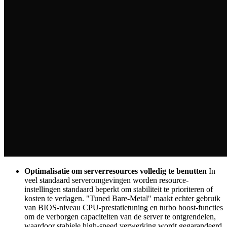
Optimalisatie om serverresources volledig te benutten
In
veel standaard serveromgevingen worden resource-
instellingen standaard beperkt om stabiliteit te prioriteren of
kosten te verlagen. "Tuned Bare-Metal" maakt echter gebruik
van BIOS-niveau CPU-prestatietuning en turbo boost-functies
om de verborgen capaciteiten van de server te ontgrendelen,
waardoor stabiele high-speed verwerking wordt gegarandeerd