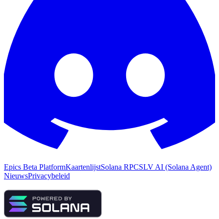
Epics Beta Platform
Kaartenlijst
Solana RPC
SLV AI (Solana Agent)
Nieuws
Privacybeleid