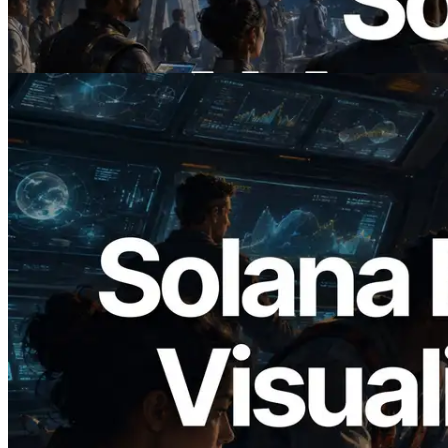
On Demand Voor API's Betalen
Lees dit artikel
2026.05.24
Validators Solutions lanceert Solana
Block Analyzer — blockproductietijd per
slot en de toegewezen validator
gevisualiseerd