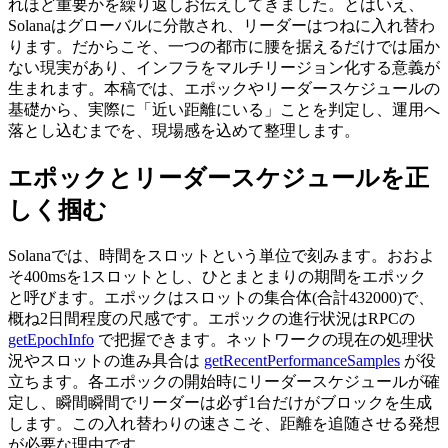
れほど重要かを繰り返しお伝えしてきました。とはいえ、
Solanaはグローバルに分散され、リーダーはつねに入れ替わ
ります。だからこそ、一つの都市に腰を据えるだけでは届か
ない現実があり、インフラをマルチリージョン化する意義が
生まれます。本稿では、エポックやリーダースケジュールの
基礎から、実際に「近い距離にいる」ことを判定し、運用へ
落とし込むまでを、現場感を込めて整理します。
エポックとリーダースケジュールを正
しく掴む
Solanaでは、時間をスロットという単位で刻みます。おおよ
そ400msを1スロットとし、ひとまとまりの期間をエポック
と呼びます。エポックはスロットの集合体(合計432000)で、
概ね2日間程度の尺感です。エポックの進行状況はRPCの
getEpochInfo
で把握できます。ネットワークの現在の処理状
況やスロットの進み具合は
getRecentPerformanceSamples
が役
立ちます。各エポックの開始時にリーダースケジュールが確
定し、瞬間瞬間でリーダーは必ず1台だけがブロックを生成
します。この入れ替わりの速さこそ、距離を追随させる発想
が必要な理由です。