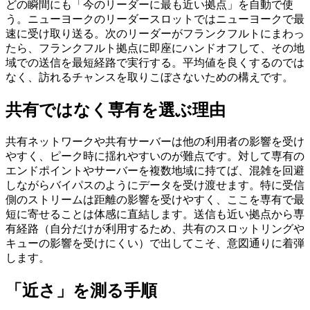
どの瞬間にも「今のリーダーに最も近い拠点」を自動で使
う。ニューヨークのリーダースロットではニューヨークで最
速に受け取り送る。次のリーダーがフランクフルトにまわっ
たら、フランクフルト拠点に即座にハンドオフして、その地
域での送信を最短経路で実行する。平均値を良くするのでは
なく、訪れるチャンスを取りこぼさないための構えです。
共有ではなく専有を選ぶ理由
共有ネットワークや共有サーバーは他の利用者の影響を受け
やすく、ピーク時に揺れやすいのが難点です。対して専有の
エンドポイントやサーバーを複数地域に持てば、混雑を回避
しながらバイパスのようにデータを受け渡せます。特に受信
側のストリームは距離の影響を受けやすく、ここを専有で最
短に寄せることは体感に直結します。送信も近い拠点から専
有経路（自分だけが利用するため、共有のスロットリングや
キューの影響を受けにくい）で出してこそ、意図通りに着弾
します。
「近さ」を測る手順