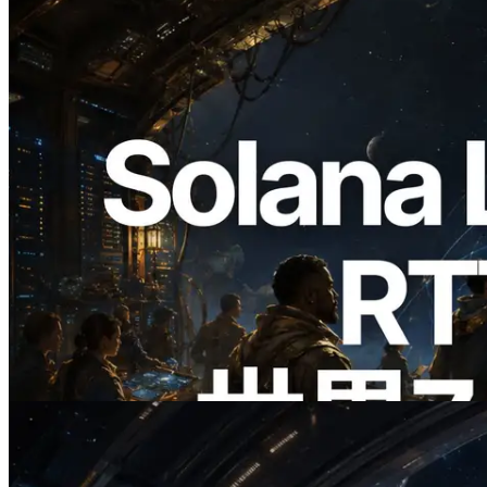
2026.08.05
ERPC、Solana Leader Slot APIを世界7
リージョンのping計測に拡張—
Validators Information APIも公開
この記事を読む