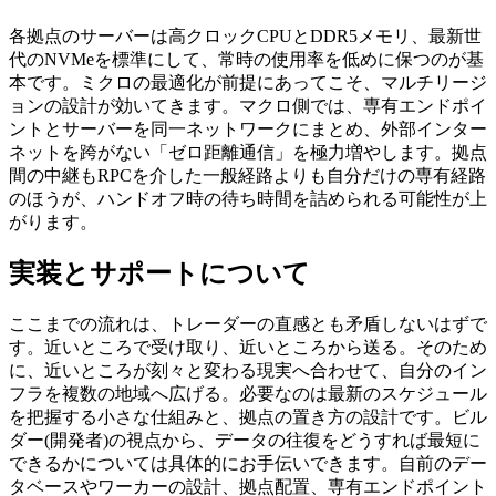
各拠点のサーバーは高クロックCPUとDDR5メモリ、最新世
代のNVMeを標準にして、常時の使用率を低めに保つのが基
本です。ミクロの最適化が前提にあってこそ、マルチリージ
ョンの設計が効いてきます。マクロ側では、専有エンドポイ
ントとサーバーを同一ネットワークにまとめ、外部インター
ネットを跨がない「ゼロ距離通信」を極力増やします。拠点
間の中継もRPCを介した一般経路よりも自分だけの専有経路
のほうが、ハンドオフ時の待ち時間を詰められる可能性が上
がります。
実装とサポートについて
ここまでの流れは、トレーダーの直感とも矛盾しないはずで
す。近いところで受け取り、近いところから送る。そのため
に、近いところが刻々と変わる現実へ合わせて、自分のイン
フラを複数の地域へ広げる。必要なのは最新のスケジュール
を把握する小さな仕組みと、拠点の置き方の設計です。ビル
ダー(開発者)の視点から、データの往復をどうすれば最短に
できるかについては具体的にお手伝いできます。自前のデー
タベースやワーカーの設計、拠点配置、専有エンドポイント