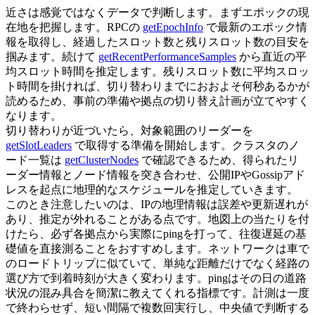
近さは感覚ではなくデータで判断します。まずエポックの現
在地を把握します。RPCの
getEpochInfo
で最新のエポック情
報を取得し、経過したスロット数と残りスロット数の目安を
掴みます。続けて
getRecentPerformanceSamples
から直近の平
均スロット時間を推定します。残りスロット数に平均スロッ
ト時間を掛ければ、切り替わりまでにおおよそ何秒あるかが
読めるため、事前の準備や拠点の切り替え計画が立てやすく
なります。
切り替わりが近づいたら、対象範囲のリーダーを
getSlotLeaders
で取得する準備を開始します。クラスタのノ
ード一覧は
getClusterNodes
で確認できるため、得られたリ
ーダー情報とノード情報を突き合わせ、公開IPやGossipアド
レスを起点に地理的なスケジュールを推定していきます。
このとき注意したいのは、IPの地理情報は誤差や更新遅れが
あり、推定が外れることがある点です。地図上の当たりを付
けたら、必ず各拠点から実際にpingを打って、往復遅延の基
礎値を直接測ることをおすすめします。ネットワークは車で
のロードトリップに似ていて、単純な距離だけでなく経路の
選び方で到着時刻が大きく変わります。pingはその日の道路
状況の混み具合を簡潔に教えてくれる指標です。計測は一度
で終わらせず、短い間隔で複数回実行し、中央値で判断する