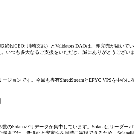
取締役CEO: 川崎文武）とValidators DAOは、即完売が続いてい
した。いつも多大なるご支援をいただき、誠にありがとうござい
ョンです。今回も専有ShredStreamとEPYC VPSを
由
のSolanaバリデータが集中しています。Solanaはリー
環境では、低遅延と安定性を同時に実現できるため、Solan