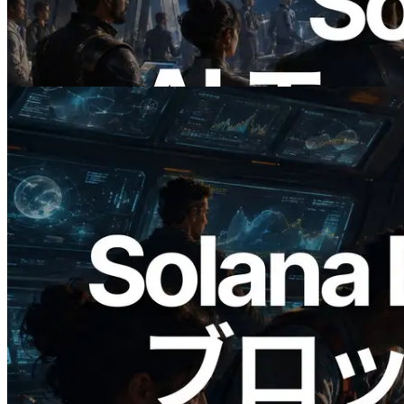
公開 — AI エージェントが必要な API
にその場で支払う時代の幕開け
この記事を読む
2026.05.24
Validators Solutions、Solana ブロックア
ナライザーを公開 — slot 単位のブロッ
ク生成時間と担当バリデータを視覚化