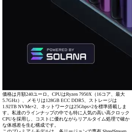
価格は月額240ユーロ。CPUはRyzen 7950X（16コア、最大
5.7GHz）、メモリは128GB ECC DDR5、ストレージは
1.92TB NVMe×2、ネットワークは25Gbps×2を標準搭載しま
す。私達のラインナップの中でも特に人気の高い高クロック
CPUを採用し、コストに優れながらリアルタイム処理で確か
な体感差を生む構成です。
このプレミアムモデルは、各リージョンで専有 ShredStream