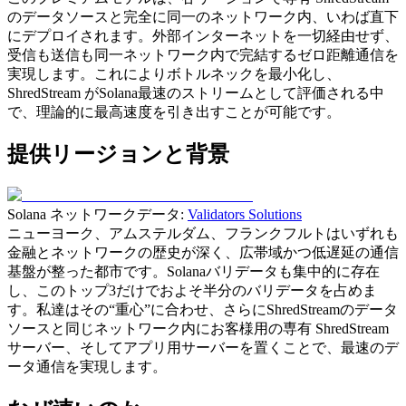
のデータソースと完全に同一のネットワーク内、いわば直下
にデプロイされます。外部インターネットを一切経由せず、
受信も送信も同一ネットワーク内で完結するゼロ距離通信を
実現します。これによりボトルネックを最小化し、
ShredStream がSolana最速のストリームとして評価される中
で、理論的に最高速度を引き出すことが可能です。
提供リージョンと背景
Solana ネットワークデータ:
Validators Solutions
ニューヨーク、アムステルダム、フランクフルトはいずれも
金融とネットワークの歴史が深く、広帯域かつ低遅延の通信
基盤が整った都市です。Solanaバリデータも集中的に存在
し、このトップ3だけでおよそ半分のバリデータを占めま
す。私達はその“重心”に合わせ、さらにShredStreamのデータ
ソースと同じネットワーク内にお客様用の専有 ShredStream
サーバー、そしてアプリ用サーバーを置くことで、最速のデ
ータ通信を実現します。