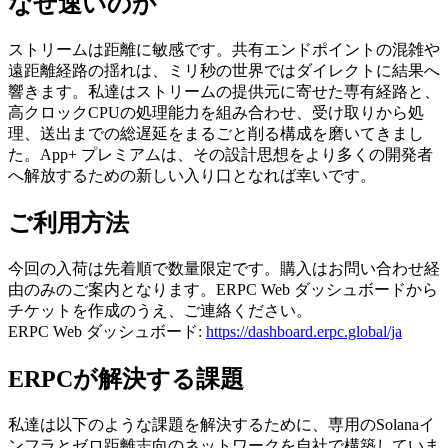
なぜ速いのか
ストリームは距離に敏感です。共有エンドポイントの混雑や
遠距離経路の揺れは、ミリ秒の世界ではダイレクトに結果へ
響きます。私達はストリームの提供元に寄せた専有経路と、
高クロックCPUの処理能力を組み合わせ、受け取りから処
理、送出までの総遅延をまるごと削る構成を磨いてきまし
た。App+ プレミアムは、その設計思想をより多くの開発者
へ解放するための新しい入り口となれば幸いです。
ご利用方法
今回の入荷は先着順で数量限定です。購入はお問い合わせ経
由のみのご案内となります。ERPC Web ダッシュボードから
チケットを作成のうえ、ご連絡ください。
ERPC Web ダッシュボード:
https://dashboard.erpc.global/ja
ERPCが解決する課題
私達は以下のような課題を解決するために、専用のSolanaイ
ンフラとゼロ距離志向のネットワークを自社で構築していま