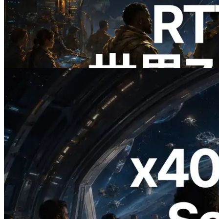
ERPC、Solana Leader Slot APIを世界7
リージョンのping計測に拡張—
Validators Information APIも公開
この記事を読む
2026.07.04
ERPC、x402 決済対応の Solana RPC を