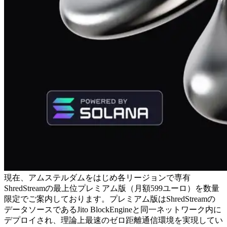
現在、アムステルダムをはじめ各リージョンで専有
ShredStreamの最上位プレミアム版（月額599ユーロ）を数量
限定でご案内しております。プレミアム版はShredStreamの
データソースであるJito BlockEngineと同一ネットワーク内に
デプロイされ、理論上最速のゼロ距離通信環境を実現してい