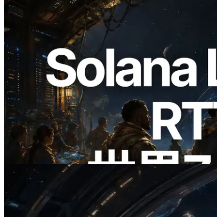
2026.08.05
ERPC、Solana Leader Slot APIを世界7
リージョンのping計測に拡張—
Validators Information APIも公開
この記事を読む