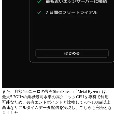
また、月額499ユーロの専有ShredStream「Metal Ryzen」は、
最大5.7GHzの業界最高水準の高クロックCPUを専有で利用
可能なため、共有エンドポイントと比較して70〜100ms以上
高速なリアルタイムデータ配信を実現し、こちらも完売とな
りました。