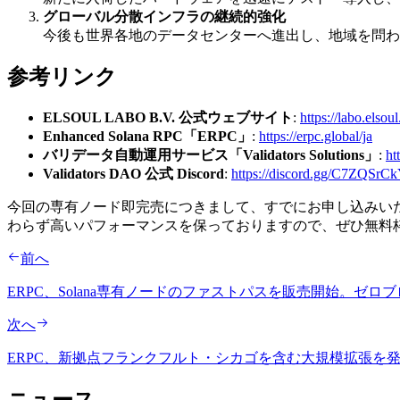
グローバル分散インフラの継続的強化
今後も世界各地のデータセンターへ進出し、地域を問わ
参考リンク
ELSOUL LABO B.V. 公式ウェブサイト
:
https://labo.elsoul
Enhanced Solana RPC「ERPC」
:
https://erpc.global/ja
バリデータ自動運用サービス「Validators Solutions」
:
ht
Validators DAO 公式 Discord
:
https://discord.gg/C7ZQSrC
今回の専有ノード即完売につきまして、すでにお申し込みいた
わらず高いパフォーマンスを保っておりますので、ぜひ無料枠
前へ
ERPC、Solana専有ノードのファストパスを販売開始。
次へ
ERPC、新拠点フランクフルト・シカゴを含む大規模拡張を