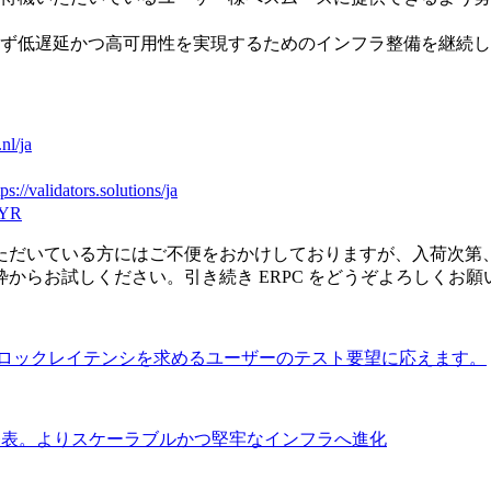
ず低遅延かつ高可用性を実現するためのインフラ整備を継続し
.nl/ja
tps://validators.solutions/ja
kYR
だいている方にはご不便をおかけしておりますが、入荷次第、順
からお試しください。引き続き ERPC をどうぞよろしくお願
ゼロブロックレイテンシを求めるユーザーのテスト要望に応えます。
発表。よりスケーラブルかつ堅牢なインフラへ進化