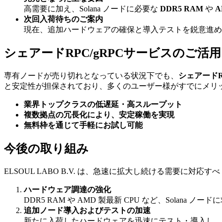
高需要に加え、Solana ノードに必要な
DDR5 RAM
や
A
次回入荷待ちのご案内
現在、追加ハードウェアの確保と導入テストを鋭意進め
シェアードRPC/gRPCサービスのご活
専有ノードが売り切れとなっている状況下でも、
シェアードR
と安定性が担保されており、多くのユーザー様がすでにメリ
業界トップクラスの低遅延・高スループット
複数拠点の冗長化により、安定稼働を実現
無料枠を通じて手軽にお試し可能
今後の取り組み
ELSOUL LABO B.V. は、急速に拡大し続ける需要に対
ハードウェア調達の強化
DDR5 RAM や AMD 製最新 CPU など、Sol
追加ノード導入およびテストの加速
新たに入荷したハードウェアを迅速にテスト・導入し、