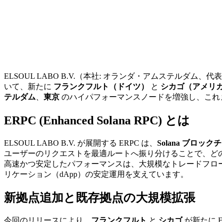
ELSOUL LABO B.V.（本社: オランダ・アムステルダム、代表取
いて、新たに
フランクフルト（ドイツ）
と
シカゴ（アメリ
テルダム
、
東京
のハイパフォーマンスノードを増強し、これ
ERPC (Enhanced Solana RPC) とは
ELSOUL LABO B.V. が展開する ERPC は、
Solana ブロッ
ユーザーのリクエストを最適ルートへ振り分けることで、ど
高速かつ安定したパフォーマンスは、大規模なトレードフロー
リケーション（dApp）の安定運用を支えています。
新拠点追加と既存拠点の大規模拡張
今回のリリースにより、
フランクフルト
と
シカゴ
が新たに 