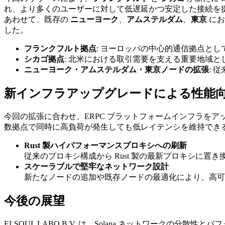
れ、より多くのユーザーに対して低遅延かつ安定した接続を
あわせて、既存の
ニューヨーク
、
アムステルダム
、
東京
にお
した。
フランクフルト拠点
: ヨーロッパの中心的通信拠点と
シカゴ拠点
: 北米における取引需要を支える重要地域
ニューヨーク・アムステルダム・東京ノードの拡張
: 
新インフラアップグレードによる性能
今回の拡張に合わせ、ERPC プラットフォームインフラを
数拠点で同時に高負荷が発生しても低レイテンシを維持でき
Rust 製ハイパフォーマンスプロキシへの刷新
従来のプロキシ構成から Rust 製の最新プロキシに置
スケーラブルで堅牢なネットワーク設計
新たなノードの追加や既存ノードの最適化により、高可
今後の展望
ELSOUL LABO B.V. は、Solana ネットワーク