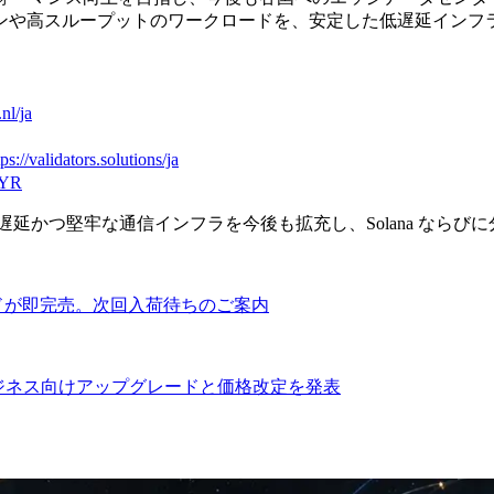
ケーションや高スループットのワークロードを、安定した低遅延イン
.nl/ja
tps://validators.solutions/ja
kYR
かした低遅延かつ堅牢な通信インフラを今後も拡充し、Solana 
ノードが即完売。次回入荷待ちのご案内
サービスのビジネス向けアップグレードと価格改定を発表