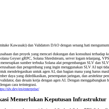
take Kawasaki) dan Validators DAO dengan senang hati mengumum
erusahaan dan proyek yang mencari dukungan dan konsultasi terhadap 
lana Geyser gRPC, Solana Shredstream, server logam telanjang, VPS be
menerapkan sumber terbuka Solana alat pengembangan SLV dan SLV AI 
 perusahaan dan pengembang yang ingin menggunakan SLV AI tapi tida
k mendelegasikan untuk agen AI, dan bagian mana yang harus masih d
mber daya yang didedikasikan, penempatan jaringan, dan arsitektur pen
alidator, dan desain kerja dengan agen AI. Dengan menggabungkan bai
ngan cara terintegrasi.
tps://slv.dev/en/enterprise/
kasi Memerlukan Keputusan Infrastruktur