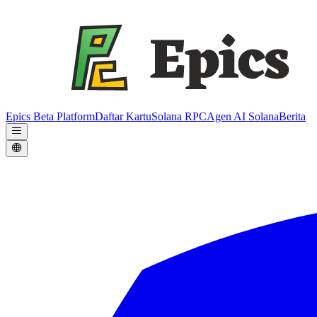
Epics Beta Platform
Daftar Kartu
Solana RPC
Agen AI Solana
Berita