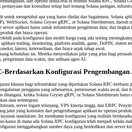
bangunan, dan operasi dunia-real di seluruh Solana RPC, Solana Gey
 pertanyaan dan konsultasi setiap hari tentang Solana jaringan, infrast
 sulit untuk mengetahui apa yang harus dinilai dan bagaimana. Solana 
, WebSocket, Solana Geyser gRPC, or Solana Shredstream; daerah m
server aplikasi harus untuk infrastruktur pengiriman data; dan tingkat
produk dan biaya operasi.
rlebih pada konfigurasi dan model harga yang ada seiring meningkatny
 aplikasi trading, monitoring, platform analitik, game, DePIN, sistem 
neksi, latensi, ketersediaan, dan biaya sejak tahap awal.
ng kebutuhan ini. Mereka menyediakan jalur yang jelas bagi perusaha
n, pengiriman data waktu, dan utilisasi agen AI.
-Berdasarkan Konfigurasi Pengembangan Ap
rasi khusus bagi infrastruktur yang diperlukan Solana RPC-berbasis 
. Pengalaman pengguna yang sebenarnya, pemrosesan waktu awal, dan bi
s ditangani, ketika Solana Geyser gRPC or Solana Shredstream harus 
kan atau terintegrasi.
eam, server logam telanjang, VPS kinerja tinggi, dan ERPC Penyimpa
ng jalur yang konsisten dari pengembangan aplikasi ke operasi produks
yanan standalone. Ini membantu konfigurasi yang realistis berdasarkan
 kasus-kasus di mana ada Solana RPC konfigurasi telah menjadi terlalu
nfigurasi menggabungkan sumber daya yang berdedikasi dan server kin