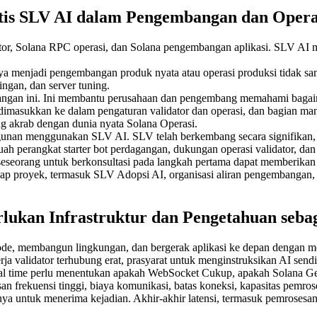
tis SLV AI dalam Pengembangan dan Opera
tor, Solana RPC operasi, dan Solana pengembangan aplikasi. SLV AI
menjadi pengembangan produk nyata atau operasi produksi tidak sam
ringan, dan server tuning.
jangan ini. Ini membantu perusahaan dan pengembang memahami bagai
masukkan ke dalam pengaturan validator dan operasi, dan bagian mana 
ng akrab dengan dunia nyata Solana Operasi.
unan menggunakan SLV AI. SLV telah berkembang secara signifikan,
h perangkat starter bot perdagangan, dukungan operasi validator, dan
seorang untuk berkonsultasi pada langkah pertama dapat memberikan j
 proyek, termasuk SLV Adopsi AI, organisasi aliran pengembangan, op
ukan Infrastruktur dan Pengetahuan seba
kode, membangun lingkungan, dan bergerak aplikasi ke depan dengan m
erja validator terhubung erat, prasyarat untuk menginstruksikan AI sendi
a real time perlu menentukan apakah WebSocket Cukup, apakah Solana 
n frekuensi tinggi, biaya komunikasi, batas koneksi, kapasitas pemrose
nya untuk menerima kejadian. Akhir-akhir latensi, termasuk pemrosesan