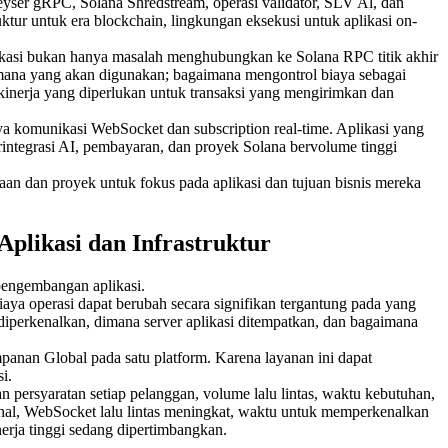
ser gRPC, Solana Shredstream, operasi validator, SLV Al, dan
ruktur untuk era blockchain, lingkungan eksekusi untuk aplikasi on-
aplikasi bukan hanya masalah menghubungkan ke Solana RPC titik akhir
ana yang akan digunakan; bagaimana mengontrol biaya sebagai
 kinerja yang diperlukan untuk transaksi yang mengirimkan dan
a komunikasi WebSocket dan subscription real-time. Aplikasi yang
terintegrasi AI, pembayaran, dan proyek Solana bervolume tinggi
an dan proyek untuk fokus pada aplikasi dan tujuan bisnis mereka
likasi dan Infrastruktur
pengembangan aplikasi.
aya operasi dapat berubah secara signifikan tergantung pada yang
diperkenalkan, dimana server aplikasi ditempatkan, dan bagaimana
nan Global pada satu platform. Karena layanan ini dapat
i.
 persyaratan setiap pelanggan, volume lalu lintas, waktu kebutuhan,
 mahal, WebSocket lalu lintas meningkat, waktu untuk memperkenalkan
erja tinggi sedang dipertimbangkan.