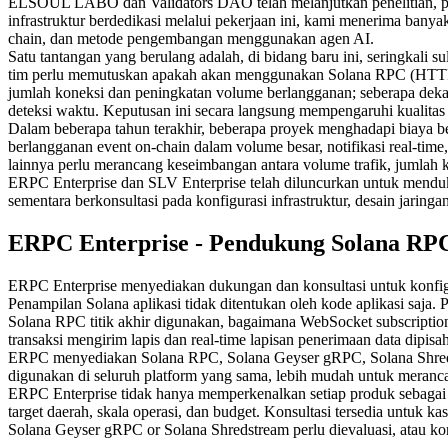
ELSOUL LABO dan Validators DAO telah melanjutkan penelitian, pem
infrastruktur berdedikasi melalui pekerjaan ini, kami menerima banyak
chain, dan metode pengembangan menggunakan agen AI.
Satu tantangan yang berulang adalah, di bidang baru ini, seringkali
tim perlu memutuskan apakah akan menggunakan Solana RPC (HTTP)
jumlah koneksi dan peningkatan volume berlangganan; seberapa dekat 
deteksi waktu. Keputusan ini secara langsung mempengaruhi kualitas 
Dalam beberapa tahun terakhir, beberapa proyek menghadapi biaya be
berlangganan event on-chain dalam volume besar, notifikasi real-time,
lainnya perlu merancang keseimbangan antara volume trafik, jumlah ko
ERPC Enterprise dan SLV Enterprise telah diluncurkan untuk menduku
sementara berkonsultasi pada konfigurasi infrastruktur, desain jaringa
ERPC Enterprise - Pendukung Solana RPC
ERPC Enterprise menyediakan dukungan dan konsultasi untuk konfigu
Penampilan Solana aplikasi tidak ditentukan oleh kode aplikasi saja
Solana RPC titik akhir digunakan, bagaimana WebSocket subscription
transaksi mengirim lapis dan real-time lapisan penerimaan data dipisah
ERPC menyediakan Solana RPC, Solana Geyser gRPC, Solana Shredstr
digunakan di seluruh platform yang sama, lebih mudah untuk meranca
ERPC Enterprise tidak hanya memperkenalkan setiap produk sebagai la
target daerah, skala operasi, dan budget. Konsultasi tersedia untuk
Solana Geyser gRPC or Solana Shredstream perlu dievaluasi, atau ko