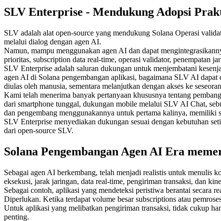
SLV Enterprise - Mendukung Adopsi Prak
SLV adalah alat open-source yang mendukung Solana Operasi valida
melalui dialog dengan agen AI.
Namun, mampu menggunakan agen AI dan dapat mengintegrasikannya 
prioritas, subscription data real-time, operasi validator, penempatan ja
SLV Enterprise adalah saluran dukungan untuk menjembatani kesen
agen AI di Solana pengembangan aplikasi, bagaimana SLV AI dapat di
diulas oleh manusia, sementara melanjutkan dengan akses ke seseora
Kami telah menerima banyak pertanyaan khususnya tentang pembang
dari smartphone tunggal, dukungan mobile melalui SLV AI Chat, sebua
dan pengembang menggunakannya untuk pertama kalinya, memiliki se
SLV Enterprise menyediakan dukungan sesuai dengan kebutuhan setiap
dari open-source SLV.
Solana Pengembangan Agen AI Era memerl
Sebagai agen AI berkembang, telah menjadi realistis untuk menulis 
eksekusi, jarak jaringan, data real-time, pengiriman transaksi, dan kin
Sebagai contoh, aplikasi yang mendeteksi peristiwa berantai secar
Diperlukan. Ketika terdapat volume besar subscriptions atau pemrosesa
Untuk aplikasi yang melibatkan pengiriman transaksi, tidak cukup ha
penting.