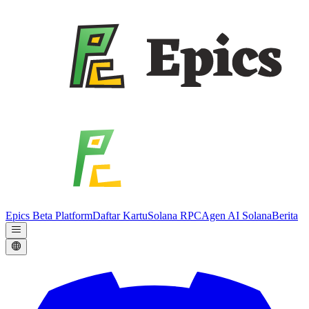
Epics Beta Platform
Daftar Kartu
Solana RPC
Agen AI Solana
Berita