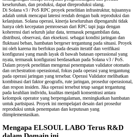
keseluruhan, dan produksi, dapat direproduksi ulang.
Di Solana v3 / PoS RPC proyek penelitian infrastruktur, tujuannya
adalah untuk mencapai latensi rendah dengan baik reproduksi dan
kelanjutan. Solana operasi, kinerja keseluruhan dipengaruhi tidak
hanya oleh kecepatan pemrosesan dari RPC tapi juga dengan
koherensi dari seluruh jalur data, termasuk pengambilan data,
distribusi, observasi, dan eksekusi. sebagai kondisi jaringan dan
fluktuasi beban, hambatan bergeser tergantung pada situasi. Proyek
ini oleh karena itu berfokus pada desain iteratif dan verifikasi
konfigurasi yang masih layak di bawah batasan operasional yang
nyata, termasuk konfigurasi berdasarkan pada Solana v3 / PoS.
Dalam proyek penelitian mengenai penempatan validator otomatis
dan orchestration operasional, fokus pada operasi yang tergantung
pada operasi jaringan yang tersebar. Operasi Validator melibatkan
kombinasi dari faktor geografis, rute jaringan, prosedur operasional,
dan respon insiden. Jika operasi tersebut tetap sangat tergantung
pada keahlian individu, kualitas menjadi konsentrasi antara
kelompok operator yang berpengalaman, meningkatkan hambatan
untuk partisipasi. Proyek ini mempelajari desain dari prosedur
reproduksi untuk penempatan dan keputusan yang
diimplementasikan.
Mengapa ELSOUL LABO Terus R&D
dalam Domain ini