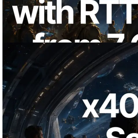
ERPC Memperluas Solana Leader Slot
API dengan Pengukuran Ping dari 7
Region Global — Validators Information
API Juga Diluncurkan
Baca artikel ini
2026.07.04
ERPC Meluncurkan Solana RPC
Berbasis x402 — Era AI Agent