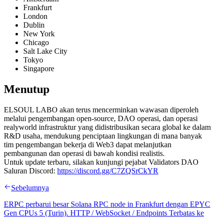
Frankfurt
London
Dublin
New York
Chicago
Salt Lake City
Tokyo
Singapore
Menutup
ELSOUL LABO akan terus mencerminkan wawasan diperoleh
melalui pengembangan open-source, DAO operasi, dan operasi
realyworld infrastruktur yang didistribusikan secara global ke dalam
R&D usaha, mendukung penciptaan lingkungan di mana banyak
tim pengembangan bekerja di Web3 dapat melanjutkan
pembangunan dan operasi di bawah kondisi realistis.
Untuk update terbaru, silakan kunjungi pejabat Validators DAO
Saluran Discord:
https://discord.gg/C7ZQSrCkYR
Sebelumnya
ERPC perbarui besar Solana RPC node in Frankfurt dengan EPYC
Gen CPUs 5 (Turin). HTTP / WebSocket / Endpoints Terbatas ke