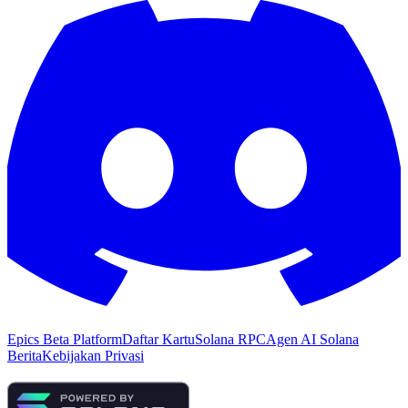
Epics Beta Platform
Daftar Kartu
Solana RPC
Agen AI Solana
Berita
Kebijakan Privasi