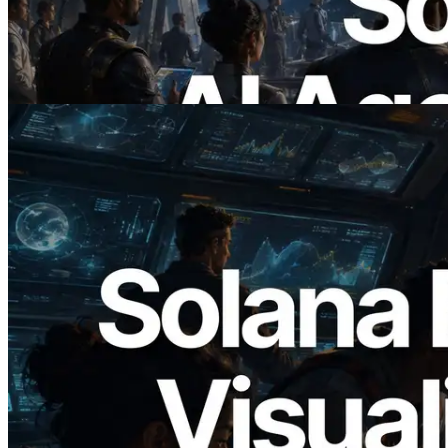
Membayar API yang Dibutuhkan Secara
On Demand
Baca artikel ini
2026.05.24
Validators Solutions Meluncurkan Solana
Block Analyzer — Memvisualisasikan
Waktu Produksi Blok per Slot dan