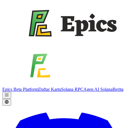
Epics Beta Platform
Daftar Kartu
Solana RPC
Agen AI Solana
Berita