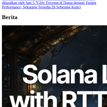
dihasilkan oleh Jam 5.7GHz Tercepat di Dunia dengan Tuning
Performance, Sekarang Tersedia Di Seberang Kunci
Berita
2026.08.05
ERPC Memperluas Solana Leader Slot
API dengan Pengukuran Ping dari 7
Region Global — Validators Information