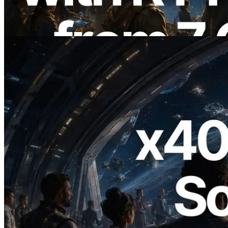
API Juga Diluncurkan
Baca artikel ini
2026.07.04
ERPC Meluncurkan Solana RPC
Berbasis x402 — Era AI Agent
Membayar API yang Dibutuhkan Secara
On Demand