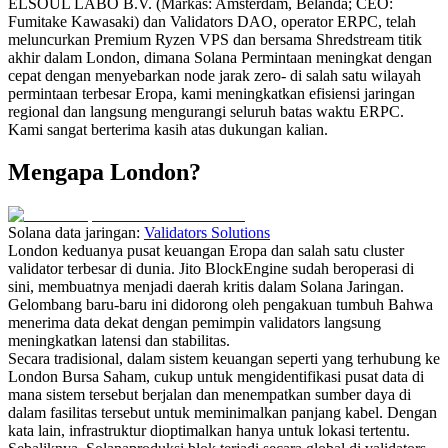
ELSOUL LABO B.V. (Markas: Amsterdam, Belanda; CEO:
Fumitake Kawasaki) dan Validators DAO, operator ERPC, telah
meluncurkan Premium Ryzen VPS dan bersama Shredstream titik
akhir dalam London, dimana Solana Permintaan meningkat dengan
cepat dengan menyebarkan node jarak zero- di salah satu wilayah
permintaan terbesar Eropa, kami meningkatkan efisiensi jaringan
regional dan langsung mengurangi seluruh batas waktu ERPC.
Kami sangat berterima kasih atas dukungan kalian.
Mengapa London?
Solana data jaringan:
Validators Solutions
London keduanya pusat keuangan Eropa dan salah satu cluster
validator terbesar di dunia. Jito BlockEngine sudah beroperasi di
sini, membuatnya menjadi daerah kritis dalam Solana Jaringan.
Gelombang baru-baru ini didorong oleh pengakuan tumbuh Bahwa
menerima data dekat dengan pemimpin validators langsung
meningkatkan latensi dan stabilitas.
Secara tradisional, dalam sistem keuangan seperti yang terhubung ke
London Bursa Saham, cukup untuk mengidentifikasi pusat data di
mana sistem tersebut berjalan dan menempatkan sumber daya di
dalam fasilitas tersebut untuk meminimalkan panjang kabel. Dengan
kata lain, infrastruktur dioptimalkan hanya untuk lokasi tertentu.