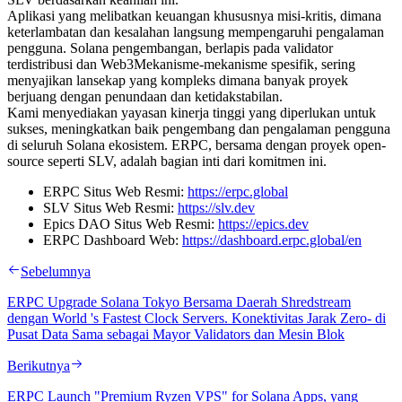
Aplikasi yang melibatkan keuangan khususnya misi-kritis, dimana
keterlambatan dan kesalahan langsung mempengaruhi pengalaman
pengguna. Solana pengembangan, berlapis pada validator
terdistribusi dan Web3Mekanisme-mekanisme spesifik, sering
menyajikan lansekap yang kompleks dimana banyak proyek
berjuang dengan penundaan dan ketidakstabilan.
Kami menyediakan yayasan kinerja tinggi yang diperlukan untuk
sukses, meningkatkan baik pengembang dan pengalaman pengguna
di seluruh Solana ekosistem. ERPC, bersama dengan proyek open-
source seperti SLV, adalah bagian inti dari komitmen ini.
ERPC Situs Web Resmi:
https://erpc.global
SLV Situs Web Resmi:
https://slv.dev
Epics DAO Situs Web Resmi:
https://epics.dev
ERPC Dashboard Web:
https://dashboard.erpc.global/en
Sebelumnya
ERPC Upgrade Solana Tokyo Bersama Daerah Shredstream
dengan World 's Fastest Clock Servers. Konektivitas Jarak Zero- di
Pusat Data Sama sebagai Mayor Validators dan Mesin Blok
Berikutnya
ERPC Launch "Premium Ryzen VPS" for Solana Apps, yang