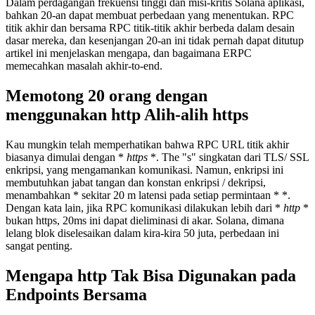
Dalam perdagangan frekuensi tinggi dan misi-kritis Solana aplikasi,
bahkan 20-an dapat membuat perbedaan yang menentukan. RPC
titik akhir dan bersama RPC titik-titik akhir berbeda dalam desain
dasar mereka, dan kesenjangan 20-an ini tidak pernah dapat ditutup
artikel ini menjelaskan mengapa, dan bagaimana ERPC
memecahkan masalah akhir-to-end.
Memotong 20 orang dengan
menggunakan http Alih-alih https
Kau mungkin telah memperhatikan bahwa RPC URL titik akhir
biasanya dimulai dengan *
https
*. The "s" singkatan dari TLS/ SSL
enkripsi, yang mengamankan komunikasi. Namun, enkripsi ini
membutuhkan jabat tangan dan konstan enkripsi / dekripsi,
menambahkan * sekitar 20 m latensi pada setiap permintaan * *.
Dengan kata lain, jika RPC komunikasi dilakukan lebih dari *
http
*
bukan https, 20ms ini dapat dieliminasi di akar. Solana, dimana
lelang blok diselesaikan dalam kira-kira 50 juta, perbedaan ini
sangat penting.
Mengapa http Tak Bisa Digunakan pada
Endpoints Bersama