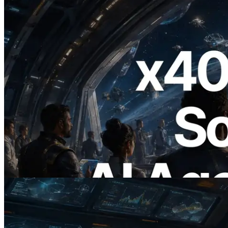
2026.07.04
ERPC Meluncurkan Solana RPC
Berbasis x402 — Era AI Agent
Membayar API yang Dibutuhkan Secara
On Demand
Baca artikel ini