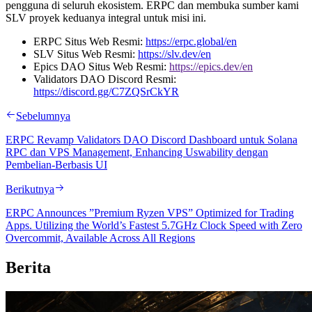
pengguna di seluruh ekosistem. ERPC dan membuka sumber kami
SLV proyek keduanya integral untuk misi ini.
ERPC Situs Web Resmi:
https://erpc.global/en
SLV Situs Web Resmi:
https://slv.dev/en
Epics DAO Situs Web Resmi:
https://epics.dev/en
Validators DAO Discord Resmi:
https://discord.gg/C7ZQSrCkYR
Sebelumnya
ERPC Revamp Validators DAO Discord Dashboard untuk Solana
RPC dan VPS Management, Enhancing Uswability dengan
Pembelian-Berbasis UI
Berikutnya
ERPC Announces ”Premium Ryzen VPS” Optimized for Trading
Apps. Utilizing the World’s Fastest 5.7GHz Clock Speed with Zero
Overcommit, Available Across All Regions
Berita