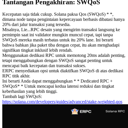
Tantangan Pengakhiran: SWQoS
Kecepatan saja tidak cukup. Solana paksa Qos (SWQoS) * *,
dimana node tanpa pengintaian kepercayaan berbasis dibatasi hanya
20% dari jalur transaksi yang tersedia.
Misalnya, Lie...RPC desain yang mengirim transaksi langsung ke
pemimpin saat ini validator mungkin muncul cepat, tapi tanpa
SWQoS mereka masih terbatas untuk itu 20% lane. Ini berarti
bahwa bahkan jika paket tiba dengan cepat, itu akan menghadapi
signifikan tingkat inklusif lebih rendah.
Menggunakan dedikasi RPC untuk memotong 20ms adalah penting,
tetapi menggabungkan dengan SWQoS sangat penting untuk
mencapai baik kecepatan dan transaksi sukses.
ERPC menyediakan opsi untuk diaktifkan SWQoS di atas dedikasi
RPC titik akhir.
Ini berarti Anda dapat menggabungkan * * Dedicated RPC +
SWQoS* * Untuk mencapai kedua latensi reduksi dan tingkat
keberhasilan yang lebih tinggi.
Tambah lagi SWQoS:
https://solana.com/developers/guides/advanced/stake-weighted-qos