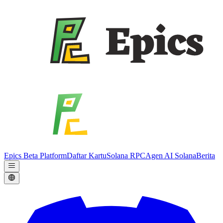
Epics Beta Platform
Daftar Kartu
Solana RPC
Agen AI Solana
Berita