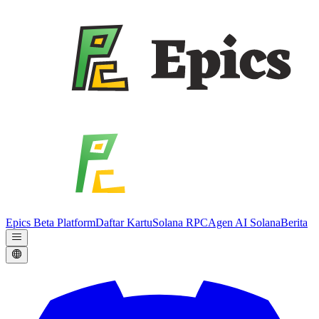
Epics Beta Platform
Daftar Kartu
Solana RPC
Agen AI Solana
Berita