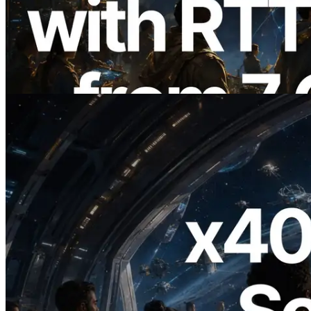
API dengan Pengukuran Ping dari 7
Region Global — Validators Information
API Juga Diluncurkan
Baca artikel ini
2026.07.04
ERPC Meluncurkan Solana RPC
Berbasis x402 — Era AI Agent