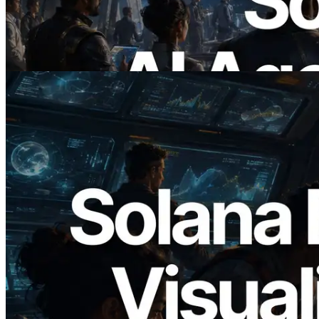
Membayar API yang Dibutuhkan Secara
On Demand
Baca artikel ini
2026.05.24
Validators Solutions Meluncurkan Solana
Block Analyzer — Memvisualisasikan
Waktu Produksi Blok per Slot dan