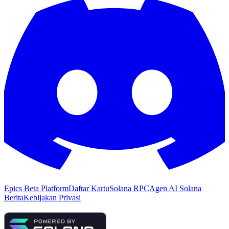
Epics Beta Platform
Daftar Kartu
Solana RPC
Agen AI Solana
Berita
Kebijakan Privasi