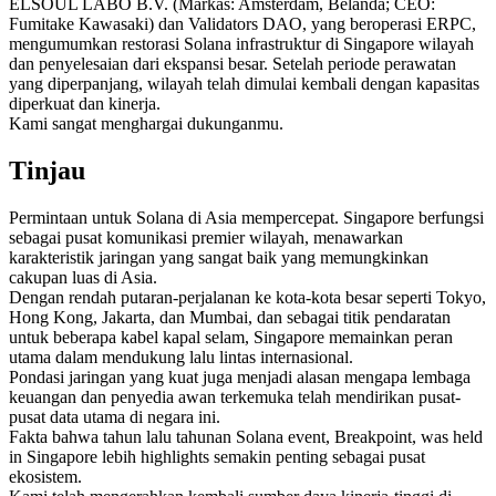
ELSOUL LABO B.V. (Markas: Amsterdam, Belanda; CEO:
Fumitake Kawasaki) dan Validators DAO, yang beroperasi ERPC,
mengumumkan restorasi Solana infrastruktur di Singapore wilayah
dan penyelesaian dari ekspansi besar. Setelah periode perawatan
yang diperpanjang, wilayah telah dimulai kembali dengan kapasitas
diperkuat dan kinerja.
Kami sangat menghargai dukunganmu.
Tinjau
Permintaan untuk Solana di Asia mempercepat. Singapore berfungsi
sebagai pusat komunikasi premier wilayah, menawarkan
karakteristik jaringan yang sangat baik yang memungkinkan
cakupan luas di Asia.
Dengan rendah putaran-perjalanan ke kota-kota besar seperti Tokyo,
Hong Kong, Jakarta, dan Mumbai, dan sebagai titik pendaratan
untuk beberapa kabel kapal selam, Singapore memainkan peran
utama dalam mendukung lalu lintas internasional.
Pondasi jaringan yang kuat juga menjadi alasan mengapa lembaga
keuangan dan penyedia awan terkemuka telah mendirikan pusat-
pusat data utama di negara ini.
Fakta bahwa tahun lalu tahunan Solana event, Breakpoint, was held
in Singapore lebih highlights semakin penting sebagai pusat
ekosistem.