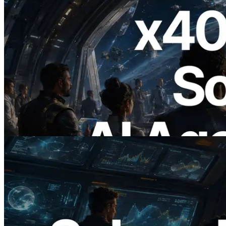
2026.07.04
ERPC Meluncurkan Solana RPC
Berbasis x402 — Era AI Agent
Membayar API yang Dibutuhkan Secara
On Demand
Baca artikel ini