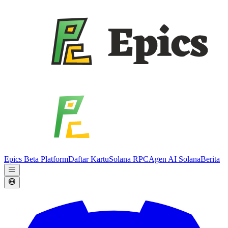
Epics Beta Platform
Daftar Kartu
Solana RPC
Agen AI Solana
Berita