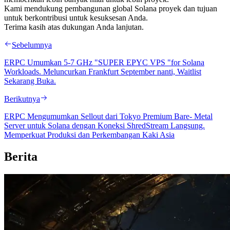
Kami mendukung pembangunan global Solana proyek dan tujuan
untuk berkontribusi untuk kesuksesan Anda.
Terima kasih atas dukungan Anda lanjutan.
Sebelumnya
ERPC Umumkan 5-7 GHz "SUPER EPYC VPS "for Solana
Workloads. Meluncurkan Frankfurt September nanti, Waitlist
Sekarang Buka.
Berikutnya
ERPC Mengumumkan Sellout dari Tokyo Premium Bare- Metal
Server untuk Solana dengan Koneksi ShredStream Langsung.
Memperkuat Produksi dan Perkembangan Kaki Asia
Berita