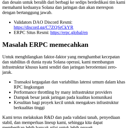
dan desain untuk beralih dari berbagi ke sedips berdedikasi tim kami
memahami keduanya Solana dan jaringan dan akan merespon
dengan bertanggung jawab.
Validators DAO Discord Resmi:
https://discord.gg/C7ZQSrCkYR
ERPC Situs Resmi:
https://erpc.global/en
Masalah ERPC memecahkan
Untuk menghilangkan faktor-faktor yang menghambat kecepatan
dan stabilitas di dunia nyata Solana operasi, kami membangun
infrastruktur khusus kami sendiri dan jaringan berorientasi zero-
jarak.
Transaksi kegagalan dan variabilitas latensi umum dalam khas
RPC lingkungan
Performance throttling by many infrastruktur providers
Dampak besar jarak jaringan pada kualitas komunikasi
Kesulitan bagi proyek kecil untuk mengakses infrastruktur
berkualitas tinggi
Kami terus melakukan R&D dan pada validasi tanah, penyediaan
stabil, dan memperluas lineup kami, sehingga kita dapat
memberikan lebih banyak nilai untuk lebih proyek.