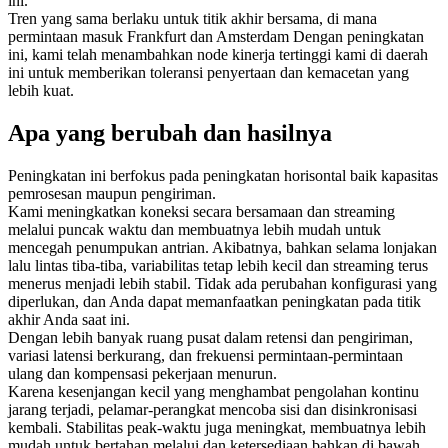
ini.
Tren yang sama berlaku untuk titik akhir bersama, di mana
permintaan masuk Frankfurt dan Amsterdam Dengan peningkatan
ini, kami telah menambahkan node kinerja tertinggi kami di daerah
ini untuk memberikan toleransi penyertaan dan kemacetan yang
lebih kuat.
Apa yang berubah dan hasilnya
Peningkatan ini berfokus pada peningkatan horisontal baik kapasitas
pemrosesan maupun pengiriman.
Kami meningkatkan koneksi secara bersamaan dan streaming
melalui puncak waktu dan membuatnya lebih mudah untuk
mencegah penumpukan antrian. Akibatnya, bahkan selama lonjakan
lalu lintas tiba-tiba, variabilitas tetap lebih kecil dan streaming terus
menerus menjadi lebih stabil. Tidak ada perubahan konfigurasi yang
diperlukan, dan Anda dapat memanfaatkan peningkatan pada titik
akhir Anda saat ini.
Dengan lebih banyak ruang pusat dalam retensi dan pengiriman,
variasi latensi berkurang, dan frekuensi permintaan-permintaan
ulang dan kompensasi pekerjaan menurun.
Karena kesenjangan kecil yang menghambat pengolahan kontinu
jarang terjadi, pelamar-perangkat mencoba sisi dan disinkronisasi
kembali. Stabilitas peak-waktu juga meningkat, membuatnya lebih
mudah untuk bertahan melalui dan ketersediaan bahkan di bawah