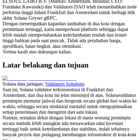
ELSOUL LABO B.V. (Markas: Amsterdam, Belanda; CEO:
Fumitake Kawasaki) dan Validators DAO telah menambahkan node
performa tinggi dalam Frankfurt dan Amsterdam untuk berbagi titik
akhir Solana Geyser gRPC.
Dengan menempatkan kapasitas tambahan di dua kota dengan
permintaan tertinggi, kami memperkuat platform sehingga dapat
lebih mudah mempertahankan keterlambatan rendah dan lestari
tinggi bahkan pada saat puncak. Tidak ada perubahan harga,
spesifikasi, batas tingkat, atau otentikasi.
Terima kasih atas dukungan kalian.
Latar belakang dan tujuan
Solana data jaringan:
Validators Solutions
Saat ini, Solana validator terkonsentrasi di Frankfurt dan
Amsterdam, dan dua kota ini jelas menonjol di atas. Solanavalidator
pemimpin memutar jadwal dan bergerak secara global dari waktu ke
waktu, sehingga secara struktural mustahil untuk mengoptimalkan
setiap penerimaan dan mengirim dari satu lokasi.
Namun, semakin dekat dengan lokasi di mana seorang pemimpin
secara statistik lebih mungkin ada menawarkan nilai investasi
tertinggi baik untuk keterlambatan dan stabilitas, itulah sebabnya
banyak proyek dan pedagang membangun infrastruktur di kota-kota