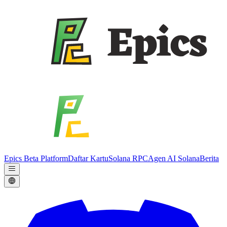
Epics Beta Platform
Daftar Kartu
Solana RPC
Agen AI Solana
Berita