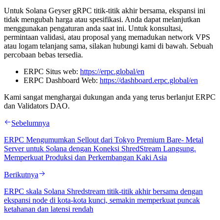
Untuk Solana Geyser gRPC titik-titik akhir bersama, ekspansi ini
tidak mengubah harga atau spesifikasi. Anda dapat melanjutkan
menggunakan pengaturan anda saat ini. Untuk konsultasi,
permintaan validasi, atau proposal yang memadukan network VPS
atau logam telanjang sama, silakan hubungi kami di bawah. Sebuah
percobaan bebas tersedia.
ERPC Situs web:
https://erpc.global/en
ERPC Dashboard Web:
https://dashboard.erpc.global/en
Kami sangat menghargai dukungan anda yang terus berlanjut ERPC
dan Validators DAO.
Sebelumnya
ERPC Mengumumkan Sellout dari Tokyo Premium Bare- Metal
Server untuk Solana dengan Koneksi ShredStream Langsung.
Memperkuat Produksi dan Perkembangan Kaki Asia
Berikutnya
ERPC skala Solana Shredstream titik-titik akhir bersama dengan
ekspansi node di kota-kota kunci, semakin memperkuat puncak
ketahanan dan latensi rendah