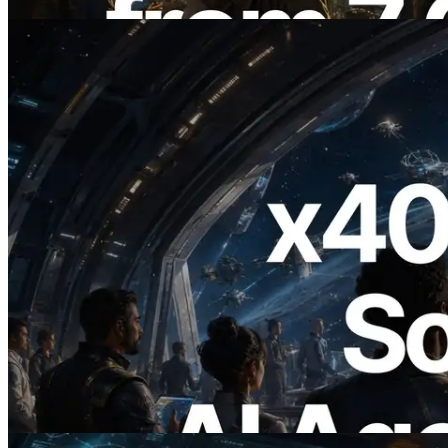
Baca artikel ini
2026.07.04
ERPC Meluncurkan Solana RPC
Berbasis x402 — Era AI Agent
Membayar API yang Dibutuhkan Secara
On Demand
Baca artikel ini