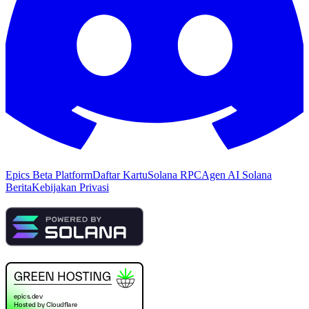
Epics Beta Platform
Daftar Kartu
Solana RPC
Agen AI Solana
Berita
Kebijakan Privasi