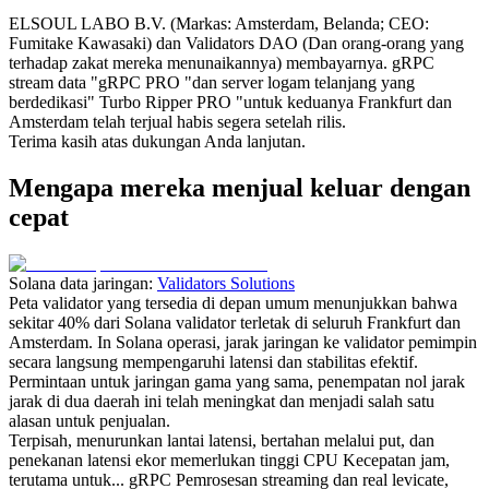
ELSOUL LABO B.V. (Markas: Amsterdam, Belanda; CEO:
Fumitake Kawasaki) dan Validators DAO (Dan orang-orang yang
terhadap zakat mereka menunaikannya) membayarnya. gRPC
stream data "gRPC PRO "dan server logam telanjang yang
berdedikasi" Turbo Ripper PRO "untuk keduanya Frankfurt dan
Amsterdam telah terjual habis segera setelah rilis.
Terima kasih atas dukungan Anda lanjutan.
Mengapa mereka menjual keluar dengan
cepat
Solana data jaringan:
Validators Solutions
Peta validator yang tersedia di depan umum menunjukkan bahwa
sekitar 40% dari Solana validator terletak di seluruh Frankfurt dan
Amsterdam. In Solana operasi, jarak jaringan ke validator pemimpin
secara langsung mempengaruhi latensi dan stabilitas efektif.
Permintaan untuk jaringan gama yang sama, penempatan nol jarak
jarak di dua daerah ini telah meningkat dan menjadi salah satu
alasan untuk penjualan.
Terpisah, menurunkan lantai latensi, bertahan melalui put, dan
penekanan latensi ekor memerlukan tinggi CPU Kecepatan jam,
terutama untuk... gRPC Pemrosesan streaming dan real levicate,