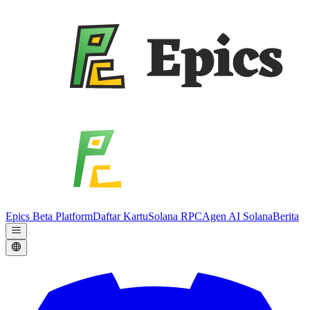
Epics Beta Platform
Daftar Kartu
Solana RPC
Agen AI Solana
Berita