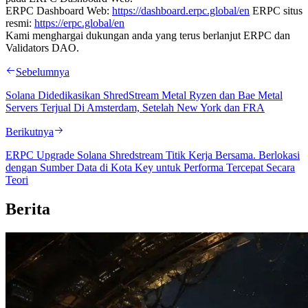
ERPC Dashboard Web:
https://dashboard.erpc.global/en
ERPC situs
resmi:
https://erpc.global/en
Kami menghargai dukungan anda yang terus berlanjut ERPC dan
Validators DAO.
Sebelumnya
Solana Didedikasikan ShredStream Metal Ryzen dan Bae Metal
Servers Terjual Di Amsterdam, Setelah New York dan FRA
Berikutnya
ERPC Upgrade Solana Shredstream Titik Kerja Bersama. Berlokasi
dengan Sumber Data di Kota Key untuk Performa Tercepat Secara
Teori
Berita