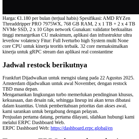
Harga: €1.180 per bulan (terjual habis) Spesifikasi: AMD RYZen
Threaddripper PRO 7975WX, 768 GB RAM, 2 x 1 TB + 2 x 4 TB
NVMe SSD, 2 x 10 Gbps network Gunakan: validator berkualitas
tinggi menargetkan CU maksimum, aplikasi dan infrastruktur ultra
leverlow volatency Fitur: Full Iverturbo high System multi None
core CPU untuk kinerja teoritis terbaik. 32 core memaksimalkan
kinerja untuk gRPC stream dan aplikasi real constantime
Jadwal restock berikutnya
Frankfurt Dijadwalkan untuk mengisi ulang pada 22 Agustus 2025.
Amsterdam dijadwalkan untuk awal November, dengan restock
TBD masa depan.
Mengamankan lingkungan turbo memerlukan pendinginan khusus,
kekuasaan, dan desain rak, sehingga lineup ini akan terus dibatasi
dalam kuantitas. Untuk pemberitahuan prioritas dan akses awal,
kami sarankan untuk bergabung dengan pelayan.
Penjualan pertama datang, pertama dilayani, silahkan hubungi kami
melalui ERPC Dashboard Web.
ERPC Dashboard Web:
https://dashboard.erpc.global/en