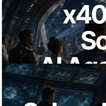
2026.07.04
ERPC Meluncurkan Solana RPC
Berbasis x402 — Era AI Agent
Membayar API yang Dibutuhkan Secara
On Demand
Baca artikel ini