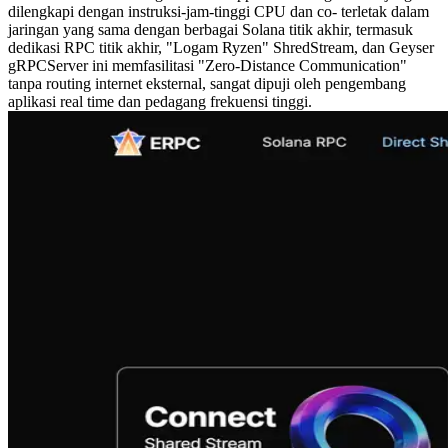
dilengkapi dengan instruksi-jam-tinggi CPU dan co- terletak dalam
jaringan yang sama dengan berbagai Solana titik akhir, termasuk
dedikasi RPC titik akhir, "Logam Ryzen" ShredStream, dan Geyser
gRPCServer ini memfasilitasi "Zero-Distance Communication"
tanpa routing internet eksternal, sangat dipuji oleh pengembang
aplikasi real time dan pedagang frekuensi tinggi.