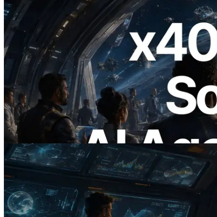
2026.07.04
ERPC Meluncurkan Solana RPC
Berbasis x402 — Era AI Agent
Membayar API yang Dibutuhkan Secara
On Demand
Baca artikel ini