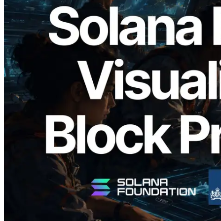
2026.05.24
Validators Solutions Meluncurkan Solana
Block Analyzer — Memvisualisasikan
Waktu Produksi Blok per Slot dan
Validator yang Ditugaskan
Baca artikel ini
Muat lagi