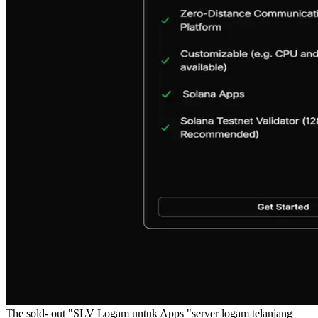
The sold- out "SLV Logam untuk Apps "server logam telanjang