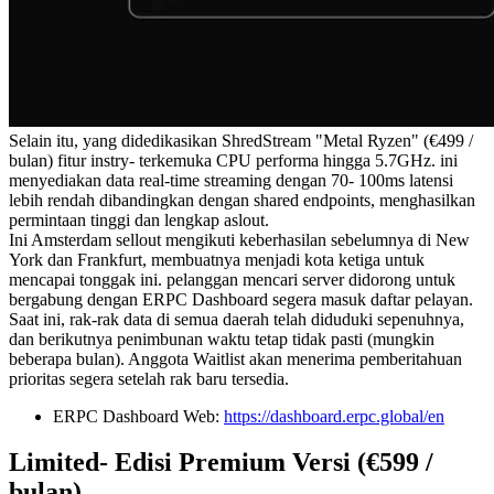
Selain itu, yang didedikasikan ShredStream "Metal Ryzen" (€499 /
bulan) fitur instry- terkemuka CPU performa hingga 5.7GHz. ini
menyediakan data real-time streaming dengan 70- 100ms latensi
lebih rendah dibandingkan dengan shared endpoints, menghasilkan
permintaan tinggi dan lengkap aslout.
Ini Amsterdam sellout mengikuti keberhasilan sebelumnya di New
York dan Frankfurt, membuatnya menjadi kota ketiga untuk
mencapai tonggak ini. pelanggan mencari server didorong untuk
bergabung dengan ERPC Dashboard segera masuk daftar pelayan.
Saat ini, rak-rak data di semua daerah telah diduduki sepenuhnya,
dan berikutnya penimbunan waktu tetap tidak pasti (mungkin
beberapa bulan). Anggota Waitlist akan menerima pemberitahuan
prioritas segera setelah rak baru tersedia.
ERPC Dashboard Web:
https://dashboard.erpc.global/en
Limited- Edisi Premium Versi (€599 /
bulan)