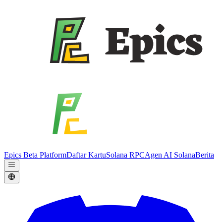
Epics Beta Platform
Daftar Kartu
Solana RPC
Agen AI Solana
Berita