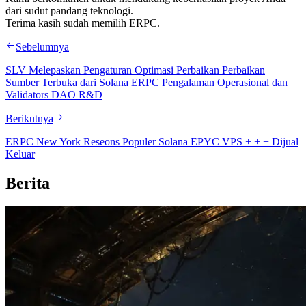
dari sudut pandang teknologi.
Terima kasih sudah memilih ERPC.
Sebelumnya
SLV Melepaskan Pengaturan Optimasi Perbaikan Perbaikan
Sumber Terbuka dari Solana ERPC Pengalaman Operasional dan
Validators DAO R&D
Berikutnya
ERPC New York Reseons Populer Solana EPYC VPS + + + Dijual
Keluar
Berita