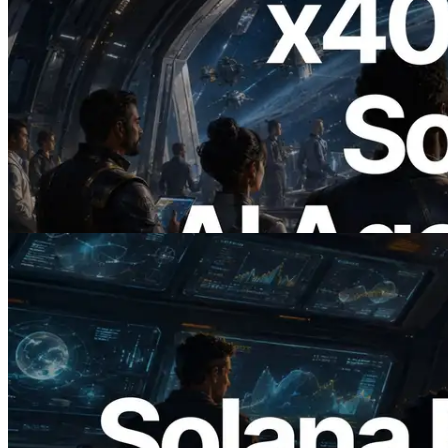
2026.07.04
ERPC Meluncurkan Solana RPC
Berbasis x402 — Era AI Agent
Membayar API yang Dibutuhkan Secara
On Demand
Baca artikel ini