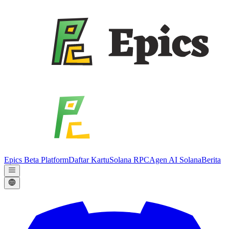
Epics Beta Platform
Daftar Kartu
Solana RPC
Agen AI Solana
Berita