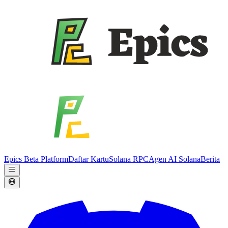
Epics Beta Platform
Daftar Kartu
Solana RPC
Agen AI Solana
Berita