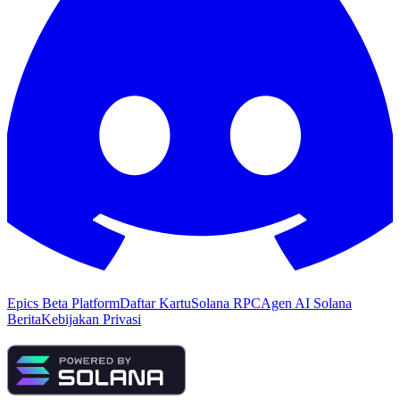
Epics Beta Platform
Daftar Kartu
Solana RPC
Agen AI Solana
Berita
Kebijakan Privasi