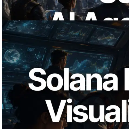
On Demand
Baca artikel ini
2026.05.24
Validators Solutions Meluncurkan Solana
Block Analyzer — Memvisualisasikan
Waktu Produksi Blok per Slot dan
Validator yang Ditugaskan