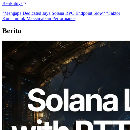
Berikutnya
"Mengapa Dedicated saya Solana RPC Endpoint Slow? "Faktor
Kunci untuk Maksimalkan Performance
Berita
2026.08.05
ERPC Memperluas Solana Leader Slot
API dengan Pengukuran Ping dari 7