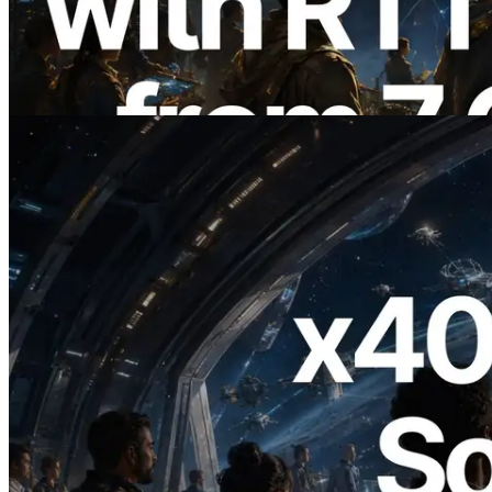
Region Global — Validators Information
API Juga Diluncurkan
Baca artikel ini
2026.07.04
ERPC Meluncurkan Solana RPC
Berbasis x402 — Era AI Agent
Membayar API yang Dibutuhkan Secara