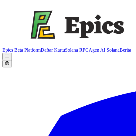
Epics Beta Platform
Daftar Kartu
Solana RPC
Agen AI Solana
Berita