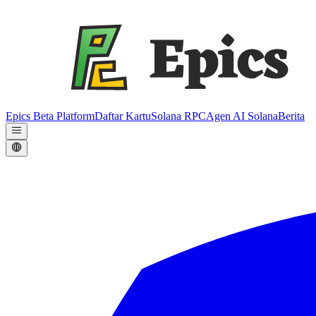
Epics Beta Platform
Daftar Kartu
Solana RPC
Agen AI Solana
Berita