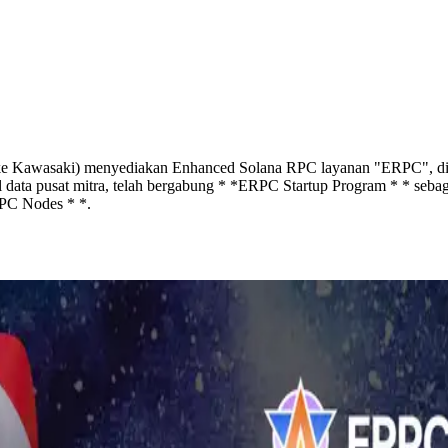
wasaki) menyediakan Enhanced Solana RPC layanan "ERPC", didukun
data pusat mitra, telah bergabung * *ERPC Startup Program * * sebaga
RPC Nodes * *.