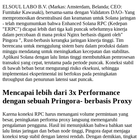
ELSOUL LABO B.V. (Markas: Amsterdam, Belanda; CEO:
Fumitake Kawasaki), bersama-sama dengan Validators DAO- Yang
mempromosikan desentralisasi dan keamanan untuk Solana jaringan
- telah mengumumkan bahwa Enhanced Solana RPC (Kedepan
"ERPC") dicapai lebih dari tiga kali puncak sebelumnya kinerja
dalam percobaan di mana proksi Nginx berbasis diganti oleh"
Pingora ", Rust-berbasis kerangka jaringan kinerja tinggi. Tim
berencana untuk menggulung sistem baru dalam produksi dalam
minggu mendatang untuk meningkatkan kecepatan dan stabilitas.
Aplikasi Solana dengan lalu lintas tinggi membutuhkan pemrosesan
transaksi yang cepat, terutama pada periode puncak. Koneksi stabil
di bawah beban berat mengurangi risiko eksekusi, sehingga
implementasi eksperimental ini berfokus pada peningkatan
throughput dan penurunan latensi saat puncak.
Mencapai lebih dari 3x Performance
dengan sebuah Pringora- berbasis Proxy
Karena koneksi RPC harus menangani volume permintaan yang
besar, peningkatan performa proxy langsung memengaruhi
pengalaman pengguna. Hasil ini menunjukkan bahwa bahkan saat
lalu lintas jaringan dan beban node tinggi, Pingora dapat menjaga
koneksi tetap stabil dengan latensi rendah. Dengan demikian, tingkat