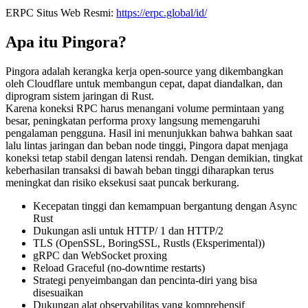
ERPC Situs Web Resmi:
https://erpc.global/id/
Apa itu Pingora?
Pingora adalah kerangka kerja open-source yang dikembangkan
oleh Cloudflare untuk membangun cepat, dapat diandalkan, dan
diprogram sistem jaringan di Rust.
Karena koneksi RPC harus menangani volume permintaan yang
besar, peningkatan performa proxy langsung memengaruhi
pengalaman pengguna. Hasil ini menunjukkan bahwa bahkan saat
lalu lintas jaringan dan beban node tinggi, Pingora dapat menjaga
koneksi tetap stabil dengan latensi rendah. Dengan demikian, tingkat
keberhasilan transaksi di bawah beban tinggi diharapkan terus
meningkat dan risiko eksekusi saat puncak berkurang.
Kecepatan tinggi dan kemampuan bergantung dengan Async
Rust
Dukungan asli untuk HTTP/ 1 dan HTTP/2
TLS (OpenSSL, BoringSSL, Rustls (Eksperimental))
gRPC dan WebSocket proxing
Reload Graceful (no-downtime restarts)
Strategi penyeimbangan dan pencinta-diri yang bisa
disesuaikan
Dukungan alat observabilitas yang komprehensif