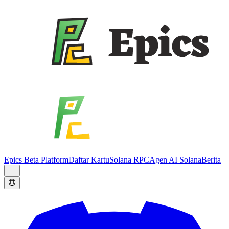
Epics Beta Platform
Daftar Kartu
Solana RPC
Agen AI Solana
Berita