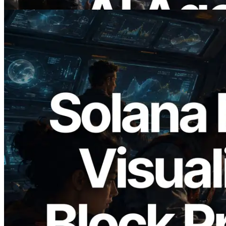
Baca artikel ini
2026.05.24
Validators Solutions Meluncurkan Solana
Block Analyzer — Memvisualisasikan
Waktu Produksi Blok per Slot dan
Validator yang Ditugaskan
Baca artikel ini
Muat lagi