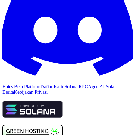
Epics Beta Platform
Daftar Kartu
Solana RPC
Agen AI Solana
Berita
Kebijakan Privasi