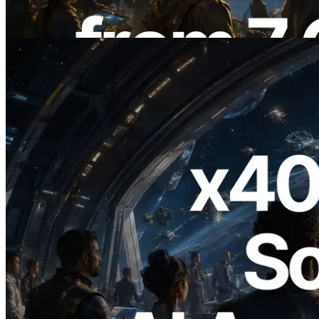
Baca artikel ini
2026.07.04
ERPC Meluncurkan Solana RPC
Berbasis x402 — Era AI Agent
Membayar API yang Dibutuhkan Secara
On Demand