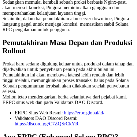
Sedangkan memulai kembali sebuah proksi berbasis Nginx-pasti
akan mereset koneksi, Pingora meminimalkan gangguan dan
mempertahankan kelanjutan layanan tinggi.
Selain itu, dalam hal pemutakhiran atau server downtime, Pingora
langsung gagal untuk menjaga koneksi, memastikan stabil Solana
RPC pengalaman untuk pengguna.
Pemutakhiran Masa Depan dan Produksi
Rollout
Proksi baru sedang digulung keluar untuk produksi dalam tahap dan
dijadwalkan untuk penyebaran penuh pada akhir bulan ini.
Pemutakhiran ini akan membawa latensi lebih rendah dan lebih
tinggi melalui, memungkinkan proses transaksi halus pada Solana
Sebuah pengumuman terpisah akan dilakukan setelah penyebaran
selesai.
Mohon tetap mendengarkan berita selanjutnya dari pejabat kami.
ERPC situs web dan pada Validators DAO Discord.
ERPC Situs Web Resmi:
https://erpc.global/id/
Validators DAO Discord Resmi:
https://discord.gg/C7ZQSrCkYR
Apa ERPC (Enhanced Solana RPC)?