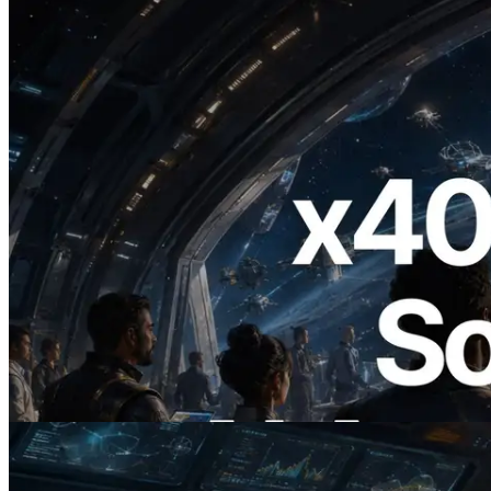
2026.07.04
ERPC lance un RPC Solana compatible
x402 — L'ère où les agents IA paient à la
demande les API dont ils ont besoin
Lire cet article