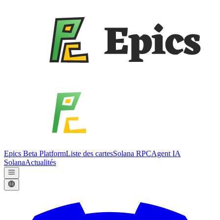
Epics Beta Platform
Liste des cartes
Solana RPC
Agent IA
Solana
Actualités