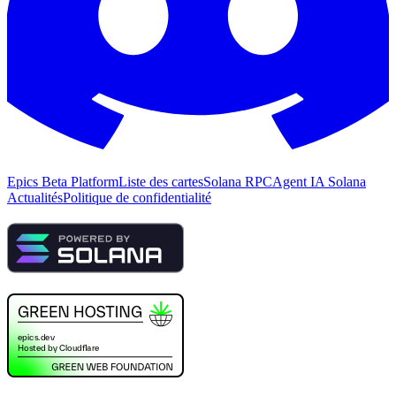
Epics Beta Platform
Liste des cartes
Solana RPC
Agent IA Solana
Actualités
Politique de confidentialité