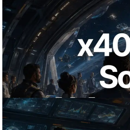
2026.07.04
ERPC lance un RPC Solana compatible
x402 — L'ère où les agents IA paient à la
demande les API dont ils ont besoin
Lire cet article