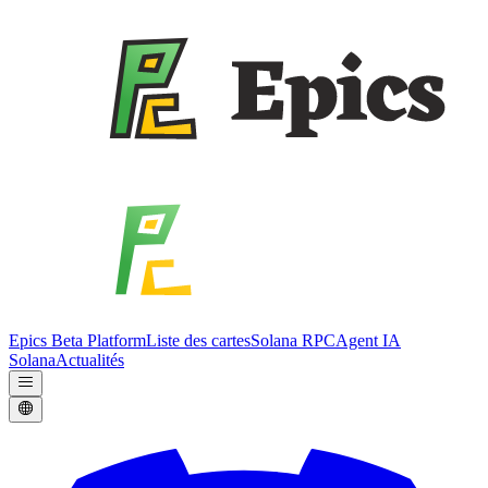
Epics Beta Platform
Liste des cartes
Solana RPC
Agent IA
Solana
Actualités