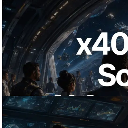
2026.07.04
ERPC lance un RPC Solana compatible
x402 — L'ère où les agents IA paient à la
demande les API dont ils ont besoin
Lire cet article