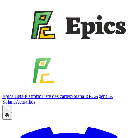
Epics Beta Platform
Liste des cartes
Solana RPC
Agent IA
Solana
Actualités