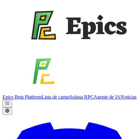
Epics Beta Platform
Lista de cartas
Solana RPC
Agente de IA
Noticias