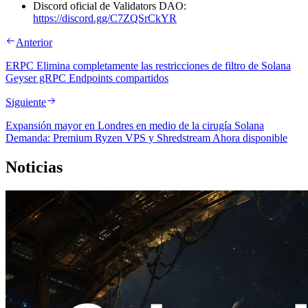
Discord oficial de Validators DAO:
https://discord.gg/C7ZQSrCkYR
Anterior
ERPC Elimina completamente las restricciones de filtro de Solana
Geyser gRPC Endpoints compartidos
Siguiente
Expansión mayor en Londres en medio de la cirugía Solana
Demanda: Premium Ryzen VPS y Shredstream Ahora disponible
Noticias