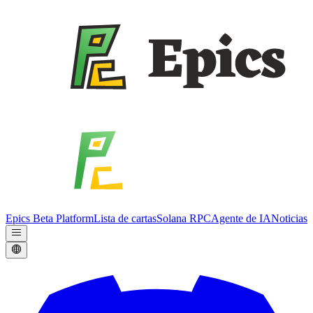
Epics Beta Platform
Lista de cartas
Solana RPC
Agente de IA
Noticias