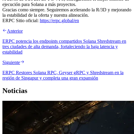
ejecución para Solana a más proyectos.
Gracias como siempre. Seguiremos acelerando la R/3D y mejorando
la estabilidad de la oferta y nuestra alineación.
ERPC Sitio oficial:
https://erpc.global/en
Anterior
ERPC potencia los endpoints compartidos Solana Shredstream en
tres ciudades de alta demanda, fortaleciendo la baja latencia y
estabilidad
Siguiente
ERPC Restores Solana RPC, Geyser gRPC y Shredstream en la
región de Singapur y completa una gran expansión
Noticias