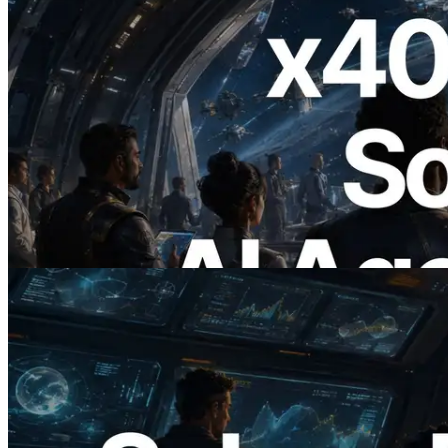
2026.07.04
ERPC lanza Solana RPC compatible con
x402 — La era en la que los agentes de IA
pagan bajo demanda por las API que
necesitan
Leer este artículo