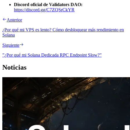
Discord oficial de Validators DAO:
https://discord.gg/C7ZQSrCkYR
Anterior
¿Por qué mi VPS es lento? Cómo desbloquear más rendimiento en
Solana
Siguiente
”¿Por qué mi Solana Dedicada RPC Endpoint Slow?”
Noticias