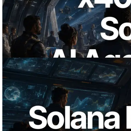
2026.07.04
ERPC lanza Solana RPC compatible con
x402 — La era en la que los agentes de IA
pagan bajo demanda por las API que
necesitan
Leer este artículo
2026.05.24