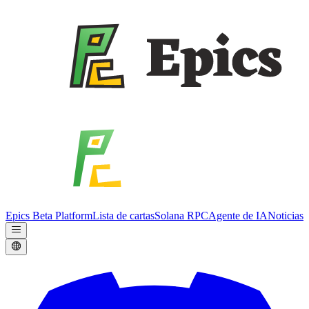
Epics Beta Platform
Lista de cartas
Solana RPC
Agente de IA
Noticias