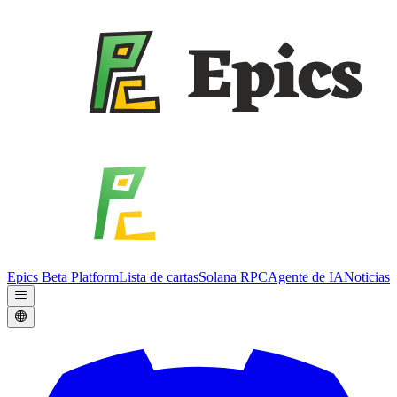
Epics Beta Platform
Lista de cartas
Solana RPC
Agente de IA
Noticias