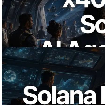
2026.07.04
ERPC lanza Solana RPC compatible con
x402 — La era en la que los agentes de IA
pagan bajo demanda por las API que
necesitan
Leer este artículo
2026.05.24