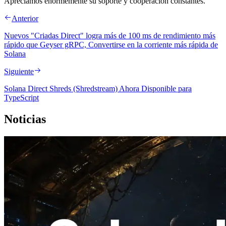
Apreciamos enormemente su soporte y cooperación constantes.
Anterior
Nuevos "Criadas Direct" logra más de 100 ms de rendimiento más
rápido que Geyser gRPC, Convertirse en la corriente más rápida de
Solana
Siguiente
Solana Direct Shreds (Shredstream) Ahora Disponible para
TypeScript
Noticias