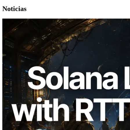
Noticias
2026.08.05
ERPC amplía la Leader Slot API de
Solana con medición de ping desde 7
regiones globales — También se lanza la
Validators Information API