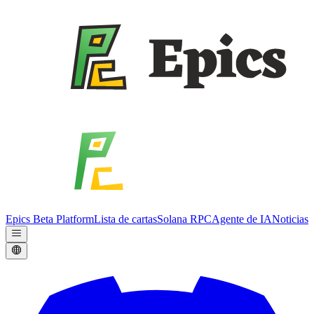
Epics Beta Platform
Lista de cartas
Solana RPC
Agente de IA
Noticias