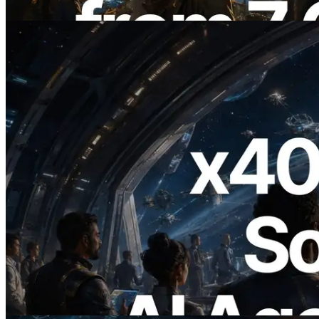
Leer este artículo
2026.07.04
ERPC lanza Solana RPC compatible con
x402 — La era en la que los agentes de IA
pagan bajo demanda por las API que
necesitan
Leer este artículo