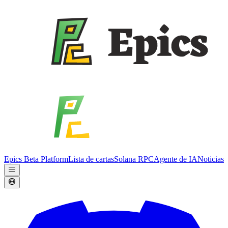
Epics Beta Platform
Lista de cartas
Solana RPC
Agente de IA
Noticias