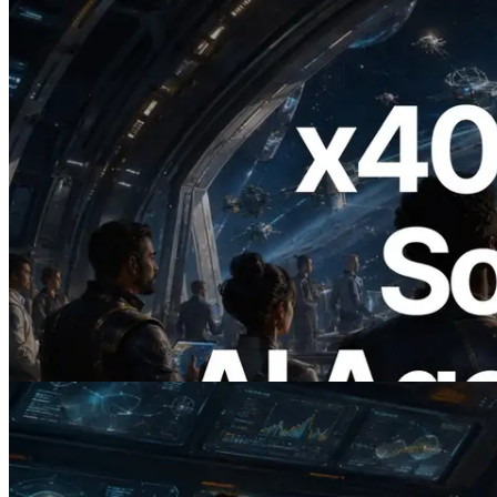
2026.07.04
ERPC lanza Solana RPC compatible con
x402 — La era en la que los agentes de IA
pagan bajo demanda por las API que
necesitan
Leer este artículo