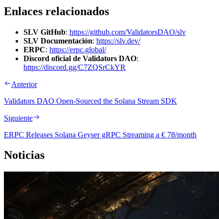
Enlaces relacionados
SLV GitHub
:
https://github.com/ValidatorsDAO/slv
SLV Documentación
:
https://slv.dev/
ERPC
:
https://erpc.global/
Discord oficial de Validators DAO
:
https://discord.gg/C7ZQSrCkYR
Anterior
Validators DAO Open-Sourced the Solana Stream SDK
Siguiente
ERPC Releases Solana Geyser gRPC Streaming a € 78/month
Noticias