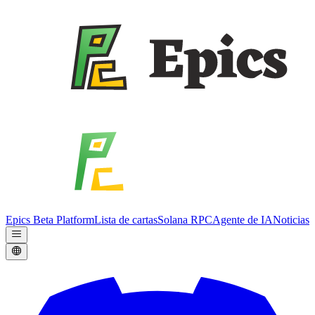
Epics Beta Platform
Lista de cartas
Solana RPC
Agente de IA
Noticias