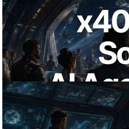
2026.07.04
ERPC lanza Solana RPC compatible con
x402 — La era en la que los agentes de IA
pagan bajo demanda por las API que
necesitan
Leer este artículo