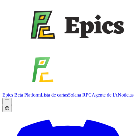
Epics Beta Platform
Lista de cartas
Solana RPC
Agente de IA
Noticias