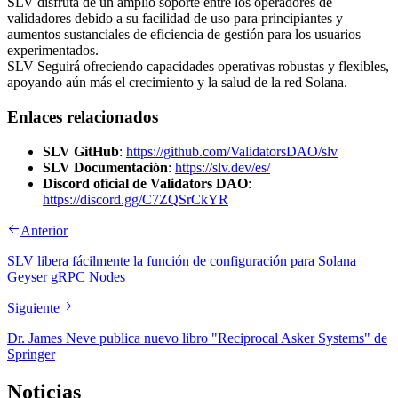
SLV disfruta de un amplio soporte entre los operadores de
validadores debido a su facilidad de uso para principiantes y
aumentos sustanciales de eficiencia de gestión para los usuarios
experimentados.
SLV Seguirá ofreciendo capacidades operativas robustas y flexibles,
apoyando aún más el crecimiento y la salud de la red Solana.
Enlaces relacionados
SLV GitHub
:
https://github.com/ValidatorsDAO/slv
SLV Documentación
:
https://slv.dev/es/
Discord oficial de Validators DAO
:
https://discord.gg/C7ZQSrCkYR
Anterior
SLV libera fácilmente la función de configuración para Solana
Geyser gRPC Nodes
Siguiente
Dr. James Neve publica nuevo libro "Reciprocal Asker Systems" de
Springer
Noticias