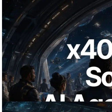
2026.07.04
ERPC lanza Solana RPC compatible con
x402 — La era en la que los agentes de IA
pagan bajo demanda por las API que
necesitan
Leer este artículo