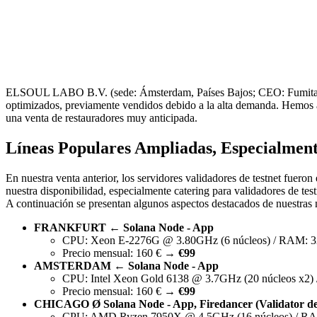
ELSOUL LABO B.V. (sede: Ámsterdam, Países Bajos; CEO: Fumitake K
optimizados, previamente vendidos debido a la alta demanda. Hemos a
una venta de restauradores muy anticipada.
Líneas Populares Ampliadas, Especialment
En nuestra venta anterior, los servidores validadores de testnet fuer
nuestra disponibilidad, especialmente catering para validadores de test
A continuación se presentan algunos aspectos destacados de nuestras 
FRANKFURT ← Solana Node - App
CPU: Xeon E-2276G @ 3.80GHz (6 núcleos) / RAM: 3
Precio mensual: 160 € →
€99
AMSTERDAM ← Solana Node - App
CPU: Intel Xeon Gold 6138 @ 3.7GHz (20 núcleos x2
Precio mensual: 160 € →
€99
CHICAGO Ø Solana Node - App, Firedancer (Validator de T
CPU: AMD Ryzen 7950X @ 4.5GHz (16 núcleos) / R