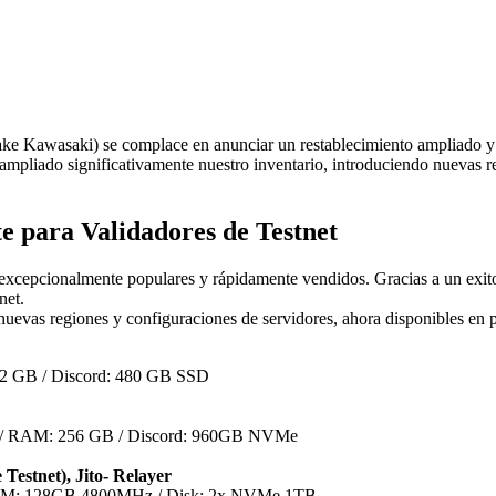
awasaki) se complace en anunciar un restablecimiento ampliado y re
mpliado significativamente nuestro inventario, introduciendo nuevas r
e para Validadores de Testnet
on excepcionalmente populares y rápidamente vendidos. Gracias a un exi
net.
nuevas regiones y configuraciones de servidores, ahora disponibles en 
2 GB / Discord: 480 GB SSD
) / RAM: 256 GB / Discord: 960GB NVMe
estnet), Jito- Relayer
AM: 128GB 4800MHz / Disk: 2x NVMe 1TB