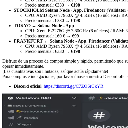
Precio mensual: €330 →
€198
STOCKHOLM Solana Node - App, Firedancer (Validator de 
CPU: AMD Ryzen 7950X @ 4.5GHz (16 núcleos) / R
Precio mensual: €330 →
€198
TOKYO ← Solana Node - App
CPU: Xeon E-2276G @ 3.80GHz (6 núcleos) / RAM: 3
Precio mensual: 160 € →
€99
FRANKFURT ← Solana Node - App, Firedancer (Validator d
CPU: AMD Ryzen 7950X @ 4.5GHz (16 núcleos) / R
Precio mensual: €330 →
€198
Disfrute de un proceso de compra simple y rápido, permitiendo que su
operar inmediatamente.
¡Las cuantitativas son limitadas, así que actúa rápidamente!
Para compras e indagaciones, por favor únase a nuestro Discord oficia
Discord oficial
:
https://discord.gg/C7ZQSrCkYR