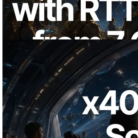
Solana con medición de ping desde 7
regiones globales — También se lanza la
Validators Information API
Leer este artículo
2026.07.04
ERPC lanza Solana RPC compatible con
x402 — La era en la que los agentes de IA