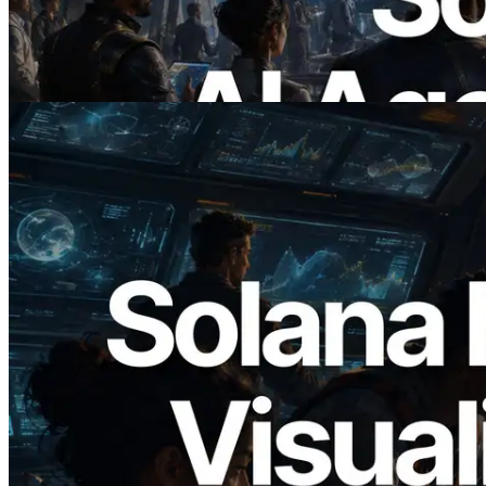
pagan bajo demanda por las API que
necesitan
Leer este artículo
2026.05.24
Validators Solutions lanza el Solana Block
Analyzer — Visualización del tiempo de
producción de bloque por slot y del