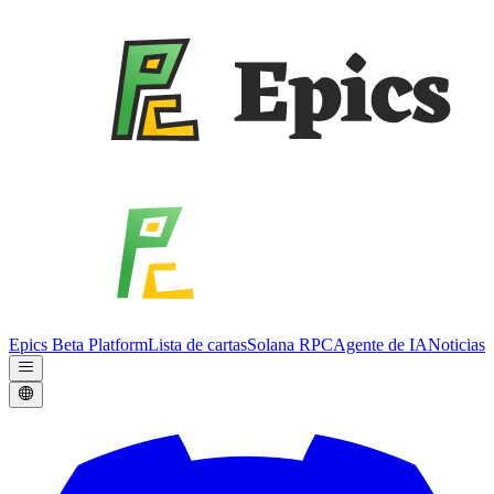
Epics Beta Platform
Lista de cartas
Solana RPC
Agente de IA
Noticias