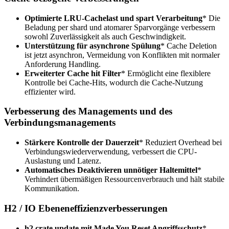
Optimierte LRU-Cachelast und spart Verarbeitung
* Die
Beladung per shard und atomarer Sparvorgänge verbessern
sowohl Zuverlässigkeit als auch Geschwindigkeit.
Unterstützung für asynchrone Spülung
* Cache Deletion
ist jetzt asynchron, Vermeidung von Konflikten mit normaler
Anforderung Handling.
Erweiterter Cache hit Filter
* Ermöglicht eine flexiblere
Kontrolle bei Cache-Hits, wodurch die Cache-Nutzung
effizienter wird.
Verbesserung des Managements und des
Verbindungsmanagements
Stärkere Kontrolle der Dauerzeit
* Reduziert Overhead bei
Verbindungswiederverwendung, verbessert die CPU-
Auslastung und Latenz.
Automatisches Deaktivieren unnötiger Haltemittel
*
Verhindert übermäßigen Ressourcenverbrauch und hält stabile
Kommunikation.
H2 / IO Ebeneneffizienzverbesserungen
h2 crate update mit Made You Reset Angriffsschutz
*