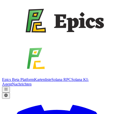
Epics Beta Platform
Kartenliste
Solana RPC
Solana KI-
Agent
Nachrichten