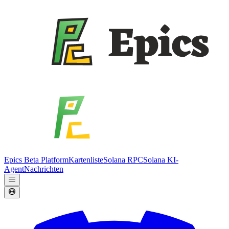
Epics Beta Platform
Kartenliste
Solana RPC
Solana KI-
Agent
Nachrichten