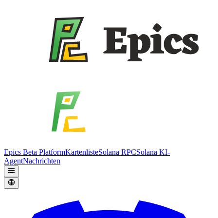
Epics Beta Platform
Kartenliste
Solana RPC
Solana KI-
Agent
Nachrichten