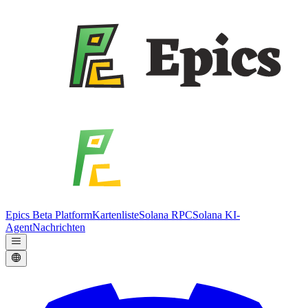
Epics Beta Platform
Kartenliste
Solana RPC
Solana KI-
Agent
Nachrichten