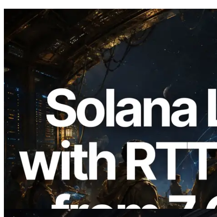
2026.08.05
ERPC erweitert Solana Leader Slot API
um Ping-Messung aus 7 globalen
Regionen — Validators Information API
ebenfalls gestartet
Lesen Sie diesen Artikel