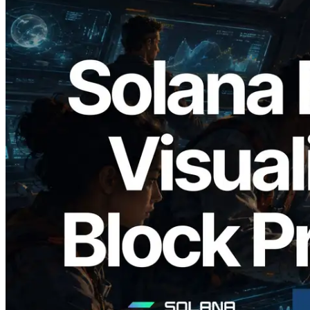
2026.05.24
Validators Solutions veröffentlicht Solana
Block Analyzer – Visualisierung der
Blockproduktionszeit pro Slot und der
zugewiesenen Validatoren
Lesen Sie diesen Artikel
Mehr laden