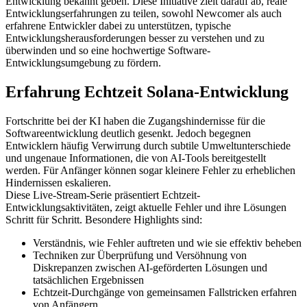
Entwicklung bekannt geben. Diese Initiative zielt darauf ab, reale
Entwicklungserfahrungen zu teilen, sowohl Newcomer als auch
erfahrene Entwickler dabei zu unterstützen, typische
Entwicklungsherausforderungen besser zu verstehen und zu
überwinden und so eine hochwertige Software-
Entwicklungsumgebung zu fördern.
Erfahrung Echtzeit Solana-Entwicklung
Fortschritte bei der KI haben die Zugangshindernisse für die
Softwareentwicklung deutlich gesenkt. Jedoch begegnen
Entwicklern häufig Verwirrung durch subtile Umweltunterschiede
und ungenaue Informationen, die von AI-Tools bereitgestellt
werden. Für Anfänger können sogar kleinere Fehler zu erheblichen
Hindernissen eskalieren.
Diese Live-Stream-Serie präsentiert Echtzeit-
Entwicklungsaktivitäten, zeigt aktuelle Fehler und ihre Lösungen
Schritt für Schritt. Besondere Highlights sind:
Verständnis, wie Fehler auftreten und wie sie effektiv beheben
Techniken zur Überprüfung und Versöhnung von
Diskrepanzen zwischen AI-geförderten Lösungen und
tatsächlichen Ergebnissen
Echtzeit-Durchgänge von gemeinsamen Fallstricken erfahren
von Anfängern