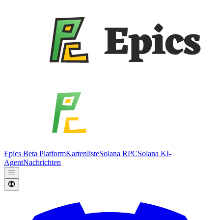
Epics Beta Platform
Kartenliste
Solana RPC
Solana KI-
Agent
Nachrichten