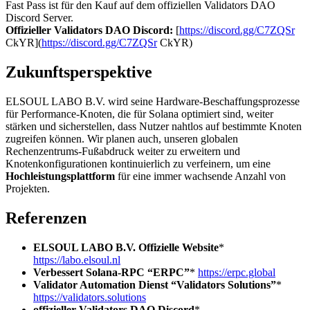
Fast Pass ist für den Kauf auf dem offiziellen Validators DAO
Discord Server.
Offizieller Validators DAO Discord:
[
https://discord.gg/C7ZQSr
CkYR](
https://discord.gg/C7ZQSr
CkYR)
Zukunftsperspektive
ELSOUL LABO B.V. wird seine Hardware-Beschaffungsprozesse
für Performance-Knoten, die für Solana optimiert sind, weiter
stärken und sicherstellen, dass Nutzer nahtlos auf bestimmte Knoten
zugreifen können. Wir planen auch, unseren globalen
Rechenzentrums-Fußabdruck weiter zu erweitern und
Knotenkonfigurationen kontinuierlich zu verfeinern, um eine
Hochleistungsplattform
für eine immer wachsende Anzahl von
Projekten.
Referenzen
ELSOUL LABO B.V. Offizielle Website
*
https://labo.elsoul.nl
Verbessert Solana-RPC “ERPC”
*
https://erpc.global
Validator Automation Dienst “Validators Solutions”
*
https://validators.solutions
offizieller Validators DAO Discord
*