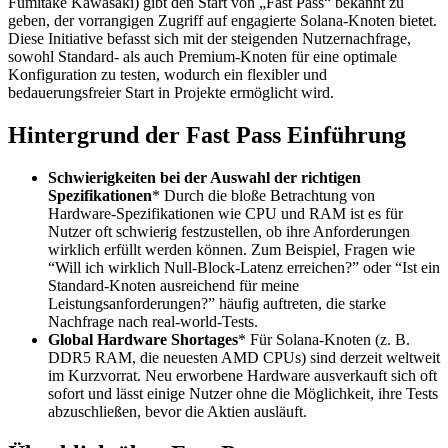
Fumitake Kawasaki) gibt den Start von „Fast Pass“ bekannt zu
geben, der vorrangigen Zugriff auf engagierte Solana-Knoten bietet.
Diese Initiative befasst sich mit der steigenden Nutzernachfrage,
sowohl Standard- als auch Premium-Knoten für eine optimale
Konfiguration zu testen, wodurch ein flexibler und
bedauerungsfreier Start in Projekte ermöglicht wird.
Hintergrund der Fast Pass Einführung
Schwierigkeiten bei der Auswahl der richtigen
Spezifikationen
* Durch die bloße Betrachtung von
Hardware-Spezifikationen wie CPU und RAM ist es für
Nutzer oft schwierig festzustellen, ob ihre Anforderungen
wirklich erfüllt werden können. Zum Beispiel, Fragen wie
“Will ich wirklich Null-Block-Latenz erreichen?” oder “Ist ein
Standard-Knoten ausreichend für meine
Leistungsanforderungen?” häufig auftreten, die starke
Nachfrage nach real-world-Tests.
Global Hardware Shortages
* Für Solana-Knoten (z. B.
DDR5 RAM, die neuesten AMD CPUs) sind derzeit weltweit
im Kurzvorrat. Neu erworbene Hardware ausverkauft sich oft
sofort und lässt einige Nutzer ohne die Möglichkeit, ihre Tests
abzuschließen, bevor die Aktien ausläuft.