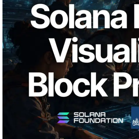
2026.05.24
Validators Solutions veröffentlicht Solana
Block Analyzer – Visualisierung der
Blockproduktionszeit pro Slot und der
zugewiesenen Validatoren
Lesen Sie diesen Artikel
Mehr laden