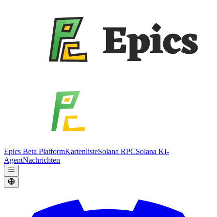
Epics Beta Platform
Kartenliste
Solana RPC
Solana KI-
Agent
Nachrichten