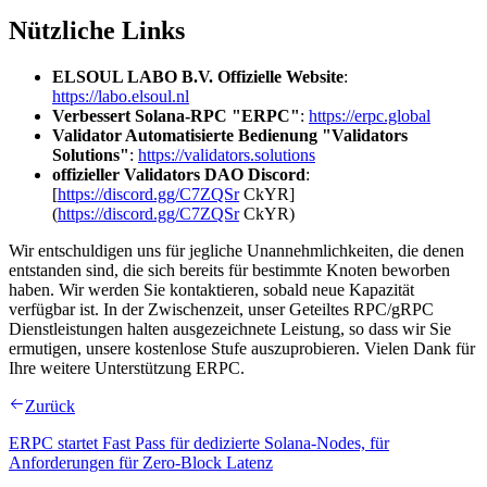
Nützliche Links
ELSOUL LABO B.V. Offizielle Website
:
https://labo.elsoul.nl
Verbessert Solana-RPC "ERPC"
:
https://erpc.global
Validator Automatisierte Bedienung "Validators
Solutions"
:
https://validators.solutions
offizieller Validators DAO Discord
:
[
https://discord.gg/C7ZQSr
CkYR]
(
https://discord.gg/C7ZQSr
CkYR)
Wir entschuldigen uns für jegliche Unannehmlichkeiten, die denen
entstanden sind, die sich bereits für bestimmte Knoten beworben
haben. Wir werden Sie kontaktieren, sobald neue Kapazität
verfügbar ist. In der Zwischenzeit, unser Geteiltes RPC/gRPC
Dienstleistungen halten ausgezeichnete Leistung, so dass wir Sie
ermutigen, unsere kostenlose Stufe auszuprobieren. Vielen Dank für
Ihre weitere Unterstützung ERPC.
Zurück
ERPC startet Fast Pass für dedizierte Solana-Nodes, für
Anforderungen für Zero-Block Latenz