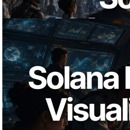
APIs bei Bedarf bezahlen
Lesen Sie diesen Artikel
2026.05.24
Validators Solutions veröffentlicht Solana
Block Analyzer – Visualisierung der
Blockproduktionszeit pro Slot und der
zugewiesenen Validatoren