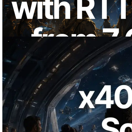
um Ping-Messung aus 7 globalen
Regionen — Validators Information API
ebenfalls gestartet
Lesen Sie diesen Artikel
2026.07.04
ERPC startet x402-fähige Solana RPC —
Der Beginn einer Ära, in der KI-Agenten