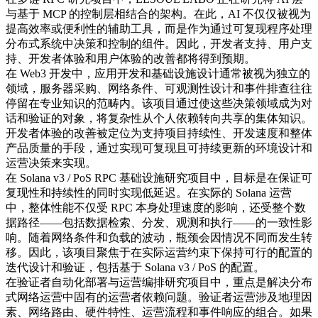
与基于 MCP 的控制层相结合的架构。在此，AI 不仅仅被视为
提高效率或便利性的辅助工具，而是作为通过可复现程序处理
分布式系统中决策和控制的组件。因此，开发者支持、用户支
持、开发者体验和用户体验的改善都将得到预期。
在 Web3 开发中，应用开发和基础设施设计通常被视为独立的
领域，服务器采购、网络条件、可观测性设计和事件排查往往
停留在专业知识的范畴内。该项目通过使这些决策领域成为对
话和验证的对象，将复杂性从个人依赖转向共享的集体知识。
开发者体验的改善被定位为支持项目持续性、开发速度和整体
产品质量的手段，通过实现可复现且可持续更新的环境设计和
运营决策来实现。
在 Solana v3 / PoS RPC 基础设施研究项目中，目标是在保证可
复现性和持续性的同时实现低延迟。在实际的 Solana 运营
中，整体性能不仅受 RPC 本身处理速度的影响，还受整个数
据路径——包括数据检索、分发、观测和执行——的一致性影
响。随着网络条件和负载的波动，瓶颈会因情况不同而发生转
移。因此，该项目聚焦于在实际运营约束下保持可行的配置的
迭代设计和验证，包括基于 Solana v3 / PoS 的配置。
在验证者自动化部署与运营编排研究项目中，重点是解决分布
式网络运营中固有的运营者依赖问题。验证者运营涉及地理因
素、网络路由、硬件特性、运营流程和事件响应的组合。如果