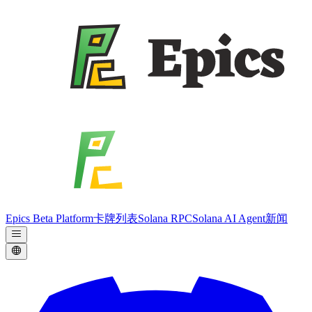
Epics Beta Platform
卡牌列表
Solana RPC
Solana AI Agent
新闻