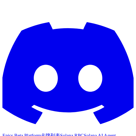
Epics Beta Platform
卡牌列表
Solana RPC
Solana AI Agent