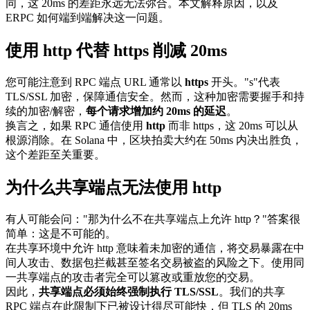
同，这 20ms 的差距永远无法弥合。本文解释原因，以及
ERPC 如何端到端解决这一问题。
使用 http 代替 https 削减 20ms
您可能注意到 RPC 端点 URL 通常以
https
开头。"s"代表
TLS/SSL 加密，保障通信安全。然而，这种加密需要握手和持
续的加密/解密，
每个请求增加约 20ms 的延迟
。
换言之，如果 RPC 通信使用
http
而非 https，这 20ms 可以从
根源消除。在 Solana 中，区块拍卖大约在 50ms 内决出胜负，
这个差距至关重要。
为什么共享端点无法使用 http
有人可能会问："那为什么不在共享端点上允许 http？"答案很
简单：这是不可能的。
在共享环境中允许 http 意味着未加密的通信，将交易暴露在中
间人攻击、数据包拦截甚至签名交易被盗的风险之下。使用同
一共享端点的攻击者完全可以篡改或重放您的交易。
因此，
共享端点必须始终强制执行 TLS/SSL
。我们的共享
RPC 端点在此限制下已被设计得尽可能快，但 TLS 的 20ms