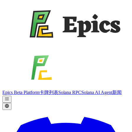
Epics Beta Platform
卡牌列表
Solana RPC
Solana AI Agent
新闻