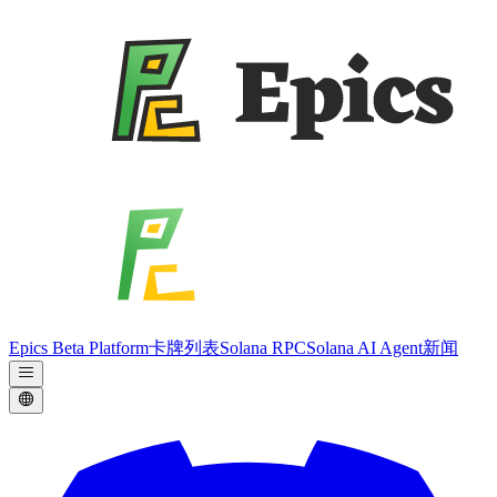
Epics Beta Platform
卡牌列表
Solana RPC
Solana AI Agent
新闻