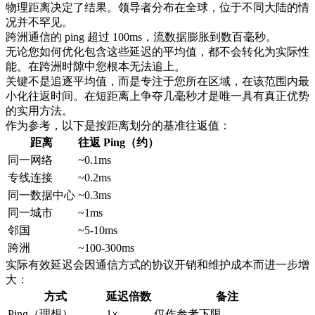
物理距离决定了结果。领导者分布在全球，位于不同大陆的情
况并不罕见。
跨洲通信的 ping 超过 100ms，流数据膨胀到数百毫秒。
无论您如何优化包含这些延迟的平均值，都不会转化为实际性
能。在跨洲时隙中您根本无法追上。
关键不是追逐平均值，而是专注于您所在区域，在该范围内最
小化往返时间。在短距离上争夺几毫秒才是唯一具有真正优势
的实用方法。
作为参考，以下是按距离划分的基准往返值：
距离
往返 Ping（约）
同一网络
~0.1ms
专线连接
~0.2ms
同一数据中心
~0.3ms
同一城市
~1ms
邻国
~5-10ms
跨洲
~100-300ms
实际有效延迟会因通信方式的协议开销和维护成本而进一步增
大：
方式
延迟倍数
备注
Ping（理想）
1×
仅作参考下限