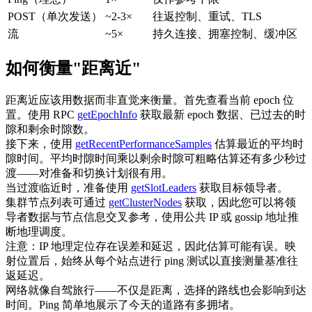
POST（单次发送）
~2-3×
往返控制、重试、TLS
流
~5×
持久连接、拥塞控制、缓冲区
如何衡量"距离近"
距离近应该用数据而非直觉来衡量。首先查看当前 epoch 位
置。使用 RPC
getEpochInfo
获取最新 epoch 数据、已过去的时
隙和剩余时隙数。
接下来，使用
getRecentPerformanceSamples
估算最近的平均时
隙时间。平均时隙时间乘以剩余时隙可粗略估算还有多少秒过
渡——对准备和切换计划很有用。
当过渡临近时，准备使用
getSlotLeaders
获取目标领导者。
集群节点列表可通过
getClusterNodes
获取，因此您可以将领
导者数据与节点信息交叉参考，使用公共 IP 或 gossip 地址推
断地理调度。
注意：IP 地理定位存在误差和延迟，因此估算可能有误。映
射位置后，始终从每个站点进行 ping 测试以直接测量基准往
返延迟。
网络就像自驾旅行——不仅是距离，选择的路线也会影响到达
时间。Ping 简单地展示了今天的道路有多拥堵。