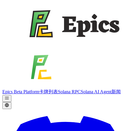
Epics Beta Platform
卡牌列表
Solana RPC
Solana AI Agent
新闻