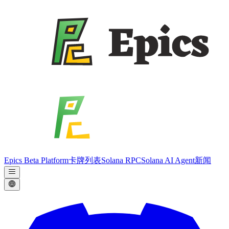
Epics Beta Platform
卡牌列表
Solana RPC
Solana AI Agent
新闻