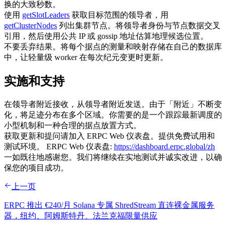
换的大致秒数。
使用
getSlotLeaders
获取目标范围的领导者，用
getClusterNodes
列出集群节点。将领导者身份与节点数据交叉
引用，然后使用公共 IP 或 gossip 地址估算地理候选位置。
不要丢弃结果。将每个据点的测量和映射存储在自己的数据库
中，让轻量级 worker 在每次纪元变更时更新。
实施和支持
在领导者附近接收，从领导者附近发送。由于「附近」不断变
化，将足迹分布在多个区域。你需要的是一个跟踪最新调度的
小型机制和一种合理的据点放置方式。
获取更新和提问请加入 ERPC Web 仪表盘。提供免费试用和
测试环境。 ERPC Web 仪表盘:
https://dashboard.erpc.global/zh
一如既往地感谢您。我们将继续在实地测试并诚实改进，以确
保您的项目成功。
上一页
ERPC 推出 €240/月 Solana 专属 ShredStream 直连裸金属服务
器，纽约、阿姆斯特丹、法兰克福限量供应