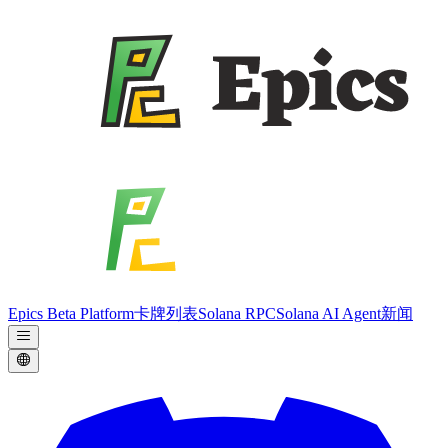
Epics Beta Platform
卡牌列表
Solana RPC
Solana AI Agent
新闻