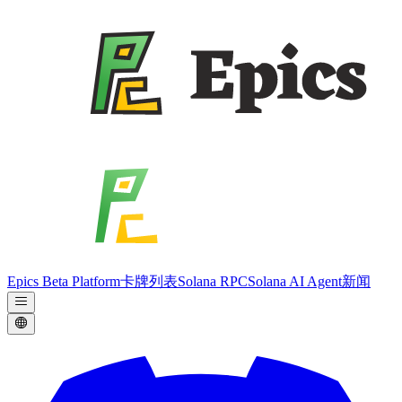
Epics Beta Platform
卡牌列表
Solana RPC
Solana AI Agent
新闻