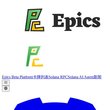
Epics Beta Platform
卡牌列表
Solana RPC
Solana AI Agent
新闻