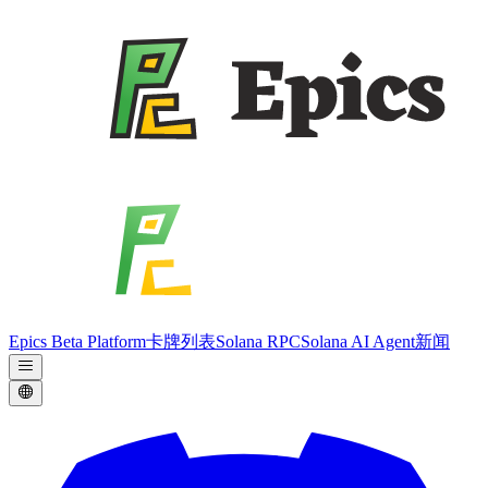
Epics Beta Platform
卡牌列表
Solana RPC
Solana AI Agent
新闻