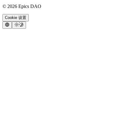
©
2026
Epics DAO
Cookie 设置